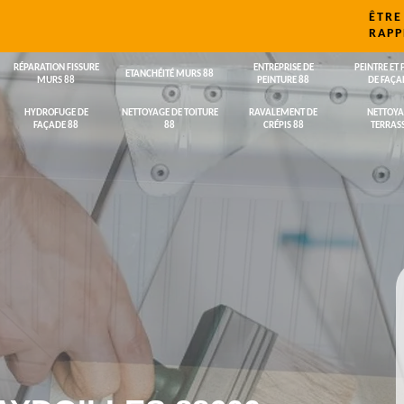
ÊTRE
RAPP
RÉPARATION FISSURE
ENTREPRISE DE
PEINTRE ET 
ETANCHÉITÉ MURS 88
MURS 88
PEINTURE 88
DE FAÇA
HYDROFUGE DE
NETTOYAGE DE TOITURE
RAVALEMENT DE
NETTOYA
FAÇADE 88
88
CRÉPIS 88
TERRASS