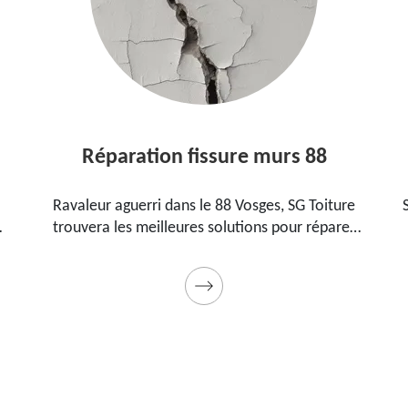
Réparation fissure murs 88
Ravaleur aguerri dans le 88 Vosges, SG Toiture
SG To
trouvera les meilleures solutions pour réparer
88 V
les fissures sur vos murs. Utilise des produits de
pour
qualité et des matériels professionnels. Travaux
garantis décennaux