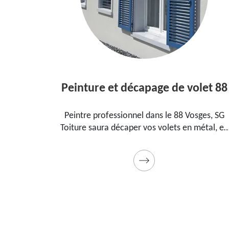
Peinture et décapage de volet 88
s le
Peintre professionnel dans le 88 Vosges, SG
Toiture saura décaper vos volets en métal, en
la
bois et les peindre dans les règles de l'art.
eau
Utilise des produits et des peintures de qualité.
Devis détaillé offert