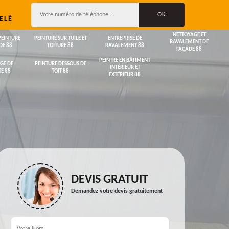
ELÉ
NETTOYAGE ET
PEINTURE
PEINTURE SUR TUILE ET
ENTREPRISE DE
RAVALEMENT DE
DE 88
TOITURE 88
RAVALEMENT 88
FAÇADE 88
PEINTRE EN BÂTIMENT
GE DE
PEINTURE DESSOUS DE
INTÉRIEUR ET
E 88
TOIT 88
EXTÉRIEUR 88
DEVIS GRATUIT
Demandez votre devis gratuitement