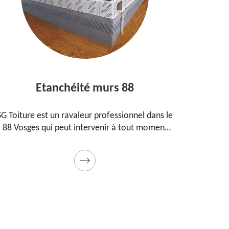
Etanchéité murs 88
Entre
iture est un ravaleur professionnel dans le
Peintre ague
osges qui peut intervenir à tout moment
propose s
 étanchéifier vos murs. Propose un tarif
maison, vo
pas cher pour ce faire
Prestation d