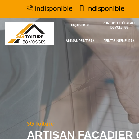
indisponible
indisponible
PEINTURE ET DÉCAPAGE
FAÇADIER 88
DE VOLET 88
ARTISAN PEINTRE 88
PEINTRE INTÉRIEUR 88
SG Toiture
ARTISAN FAÇADIER