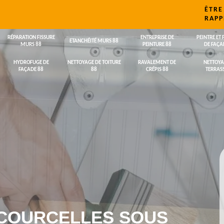
ÊTRE
RAPP
RÉPARATION FISSURE
ENTREPRISE DE
PEINTRE ET 
ETANCHÉITÉ MURS 88
MURS 88
PEINTURE 88
DE FAÇA
HYDROFUGE DE
NETTOYAGE DE TOITURE
RAVALEMENT DE
NETTOYA
FAÇADE 88
88
CRÉPIS 88
TERRASS
 COURCELLES SOUS