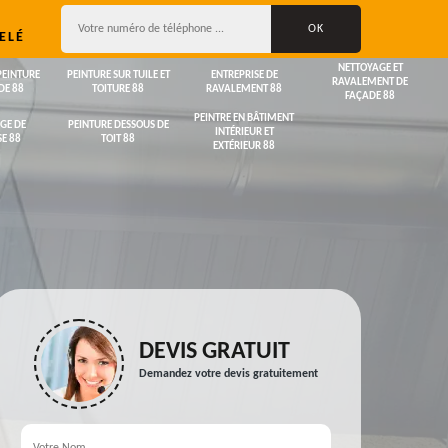
ELÉ
NETTOYAGE ET
PEINTURE
PEINTURE SUR TUILE ET
ENTREPRISE DE
RAVALEMENT DE
DE 88
TOITURE 88
RAVALEMENT 88
FAÇADE 88
PEINTRE EN BÂTIMENT
GE DE
PEINTURE DESSOUS DE
INTÉRIEUR ET
E 88
TOIT 88
EXTÉRIEUR 88
DEVIS GRATUIT
Demandez votre devis gratuitement