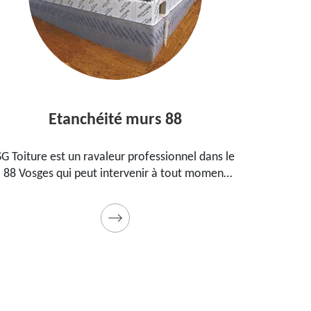
Etanchéité murs 88
Entre
iture est un ravaleur professionnel dans le
Peintre ague
osges qui peut intervenir à tout moment
propose s
 étanchéifier vos murs. Propose un tarif
maison, vo
pas cher pour ce faire
Prestation d