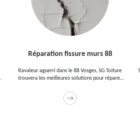
Réparation fissure murs 88
Ravaleur aguerri dans le 88 Vosges, SG Toiture
SG To
trouvera les meilleures solutions pour réparer
88 V
les fissures sur vos murs. Utilise des produits de
pour
qualité et des matériels professionnels. Travaux
garantis décennaux