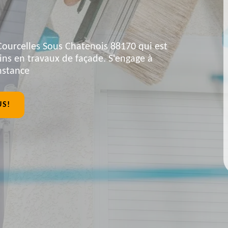
 Courcelles Sous Chatenois 88170 qui est
ins en travaux de façade. S'engage à
onstance
US!