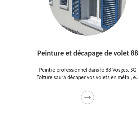
Peinture et décapage de volet 88
s le
Peintre professionnel dans le 88 Vosges, SG
Toiture saura décaper vos volets en métal, en
la
bois et les peindre dans les règles de l'art.
eau
Utilise des produits et des peintures de qualité.
Devis détaillé offert