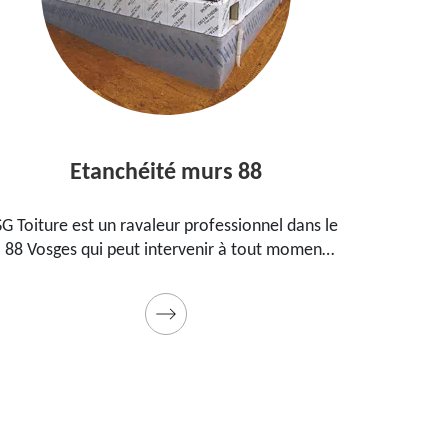
Etanchéité murs 88
Ent
Toiture est un ravaleur professionnel dans le
Peintre ag
 Vosges qui peut intervenir à tout moment
propose
our étanchéifier vos murs. Propose un tarif
maison, 
pas cher pour ce faire
Prestation