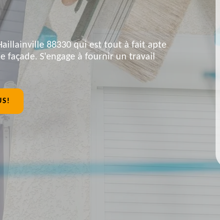
aillainville 88330 qui est tout à fait apte
 façade. S'engage à fournir un travail
US!