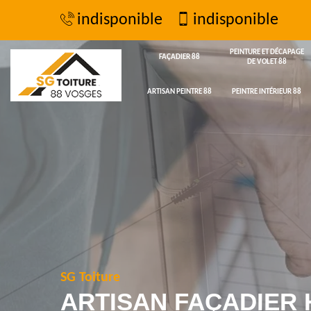
indisponible
indisponible
PEINTURE ET DÉCAPAGE
FAÇADIER 88
DE VOLET 88
ARTISAN PEINTRE 88
PEINTRE INTÉRIEUR 88
SG Toiture
ARTISAN FAÇADIER 