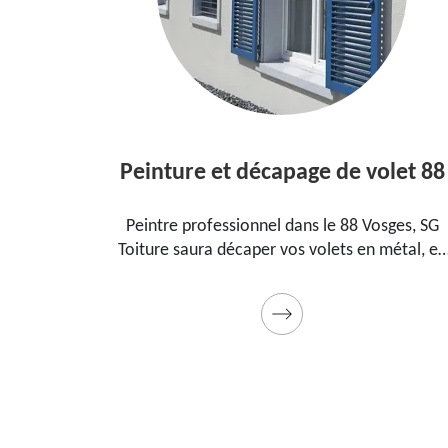
Peinture et décapage de volet 88
dans le
Peintre professionnel dans le 88 Vosges, SG
ur
Toiture saura décaper vos volets en métal, en
t, la
bois et les peindre dans les règles de l'art.
adeau
Utilise des produits et des peintures de qualité.
Devis détaillé offert