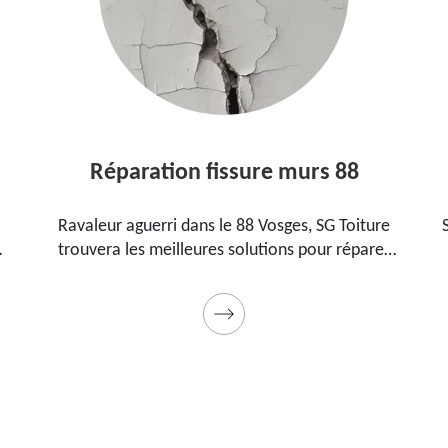
Réparation fissure murs 88
Ravaleur aguerri dans le 88 Vosges, SG Toiture
SG 
trouvera les meilleures solutions pour réparer
88
les fissures sur vos murs. Utilise des produits de
p
qualité et des matériels professionnels. Travaux
garantis décennaux