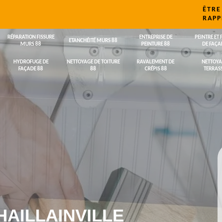
ÊTRE
RAPP
RÉPARATION FISSURE
ENTREPRISE DE
PEINTRE ET 
ETANCHÉITÉ MURS 88
MURS 88
PEINTURE 88
DE FAÇA
HYDROFUGE DE
NETTOYAGE DE TOITURE
RAVALEMENT DE
NETTOYA
FAÇADE 88
88
CRÉPIS 88
TERRASS
HAILLAINVILLE