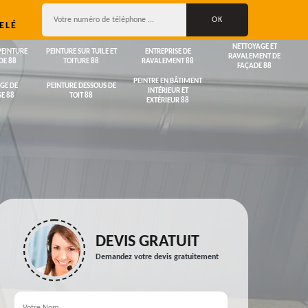
ELÉ
NETTOYAGE ET
PEINTURE
PEINTURE SUR TUILE ET
ENTREPRISE DE
RAVALEMENT DE
DE 88
TOITURE 88
RAVALEMENT 88
FAÇADE 88
PEINTRE EN BÂTIMENT
GE DE
PEINTURE DESSOUS DE
INTÉRIEUR ET
E 88
TOIT 88
EXTÉRIEUR 88
DEVIS GRATUIT
Demandez votre devis gratuitement