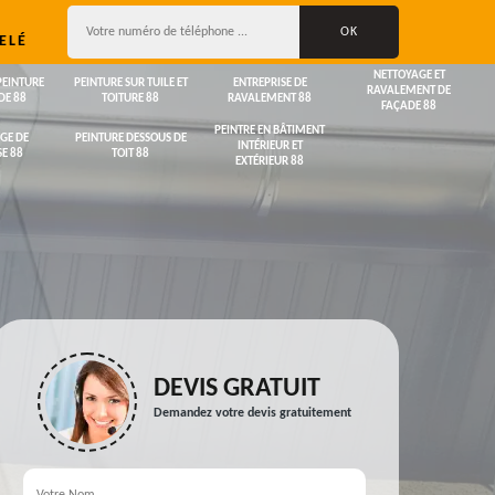
ELÉ
NETTOYAGE ET
PEINTURE
PEINTURE SUR TUILE ET
ENTREPRISE DE
RAVALEMENT DE
DE 88
TOITURE 88
RAVALEMENT 88
FAÇADE 88
PEINTRE EN BÂTIMENT
GE DE
PEINTURE DESSOUS DE
INTÉRIEUR ET
E 88
TOIT 88
EXTÉRIEUR 88
DEVIS GRATUIT
Demandez votre devis gratuitement