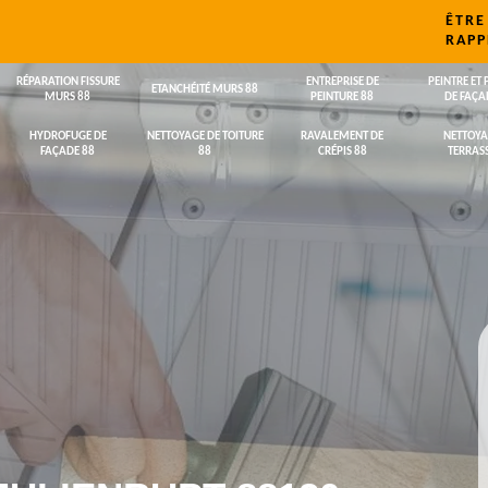
ÊTRE
RAPP
RÉPARATION FISSURE
ENTREPRISE DE
PEINTRE ET 
ETANCHÉITÉ MURS 88
MURS 88
PEINTURE 88
DE FAÇA
HYDROFUGE DE
NETTOYAGE DE TOITURE
RAVALEMENT DE
NETTOYA
FAÇADE 88
88
CRÉPIS 88
TERRASS