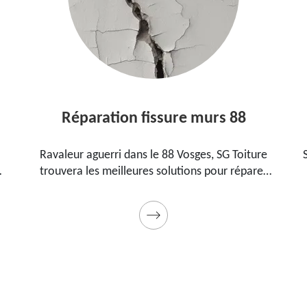
Réparation fissure murs 88
Ravaleur aguerri dans le 88 Vosges, SG Toiture
SG 
trouvera les meilleures solutions pour réparer
88
les fissures sur vos murs. Utilise des produits de
p
qualité et des matériels professionnels. Travaux
garantis décennaux