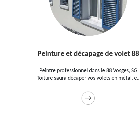
Peinture et décapage de volet 88
dans le
Peintre professionnel dans le 88 Vosges, SG
ur
Toiture saura décaper vos volets en métal, en
t, la
bois et les peindre dans les règles de l'art.
adeau
Utilise des produits et des peintures de qualité.
Devis détaillé offert