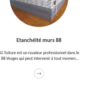
Etanchéité murs 88
Ent
Toiture est un ravaleur professionnel dans le
Peintre ag
 Vosges qui peut intervenir à tout moment
propose
our étanchéifier vos murs. Propose un tarif
maison, 
pas cher pour ce faire
Prestation