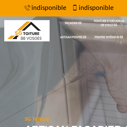
indisponible
indisponible
PEINTURE ET DÉCAPAGE
FAÇADIER 88
DE VOLET 88
ARTISAN PEINTRE 88
PEINTRE INTÉRIEUR 88
SG Toiture