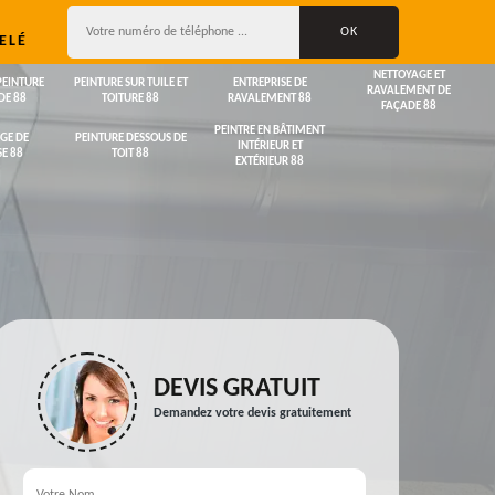
ELÉ
NETTOYAGE ET
PEINTURE
PEINTURE SUR TUILE ET
ENTREPRISE DE
RAVALEMENT DE
DE 88
TOITURE 88
RAVALEMENT 88
FAÇADE 88
PEINTRE EN BÂTIMENT
GE DE
PEINTURE DESSOUS DE
INTÉRIEUR ET
E 88
TOIT 88
EXTÉRIEUR 88
DEVIS GRATUIT
Demandez votre devis gratuitement