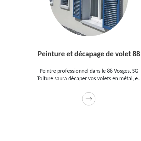
Peinture et décapage de volet 88
 le
Peintre professionnel dans le 88 Vosges, SG
Toiture saura décaper vos volets en métal, en
a
bois et les peindre dans les règles de l'art.
au
Utilise des produits et des peintures de qualité.
Devis détaillé offert