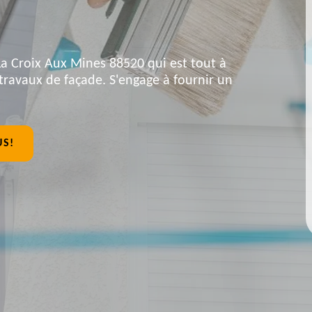
La Croix Aux Mines 88520 qui est tout à
travaux de façade. S'engage à fournir un
US!