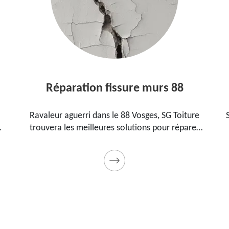
Réparation fissure murs 88
Ravaleur aguerri dans le 88 Vosges, SG Toiture
SG Toit
trouvera les meilleures solutions pour réparer
88 Vo
les fissures sur vos murs. Utilise des produits de
pour 
qualité et des matériels professionnels. Travaux
garantis décennaux