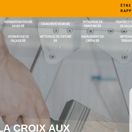
ÊTRE
RAPP
RÉPARATION FISSURE
ENTREPRISE DE
PEINTRE ET 
ETANCHÉITÉ MURS 88
MURS 88
PEINTURE 88
DE FAÇA
HYDROFUGE DE
NETTOYAGE DE TOITURE
RAVALEMENT DE
NETTOYA
FAÇADE 88
88
CRÉPIS 88
TERRASS
LA CROIX AUX