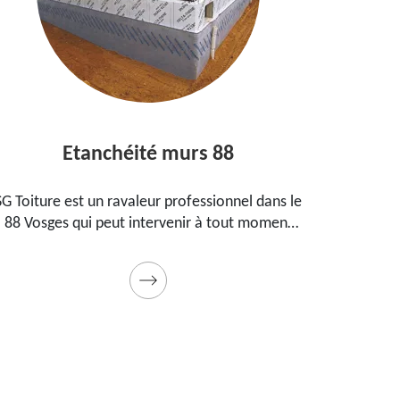
Etanchéité murs 88
Entrep
ure est un ravaleur professionnel dans le
Peintre aguerr
sges qui peut intervenir à tout moment
propose ses
étanchéifier vos murs. Propose un tarif
maison, vos
pas cher pour ce faire
Prestation de 