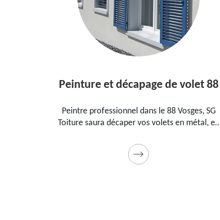
Peinture et décapage de volet 88
 dans le
Peintre professionnel dans le 88 Vosges, SG
our
Toiture saura décaper vos volets en métal, en
nt, la
bois et les peindre dans les règles de l'art.
cadeau
Utilise des produits et des peintures de qualité.
Devis détaillé offert