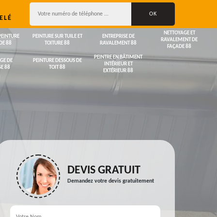
ELÉ
NETTOYAGE ET
PEINTURE
PEINTURE SUR TUILE ET
ENTREPRISE DE
RAVALEMENT DE
DE 88
TOITURE 88
RAVALEMENT 88
FAÇADE 88
PEINTRE EN BÂTIMENT
GE DE
PEINTURE DESSOUS DE
INTÉRIEUR ET
E 88
TOIT 88
EXTÉRIEUR 88
DEVIS GRATUIT
Demandez votre devis gratuitement