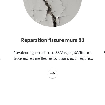
Réparation fissure murs 88
Ravaleur aguerri dans le 88 Vosges, SG Toiture
SG
trouvera les meilleures solutions pour réparer
8
les fissures sur vos murs. Utilise des produits de
p
qualité et des matériels professionnels. Travaux
garantis décennaux