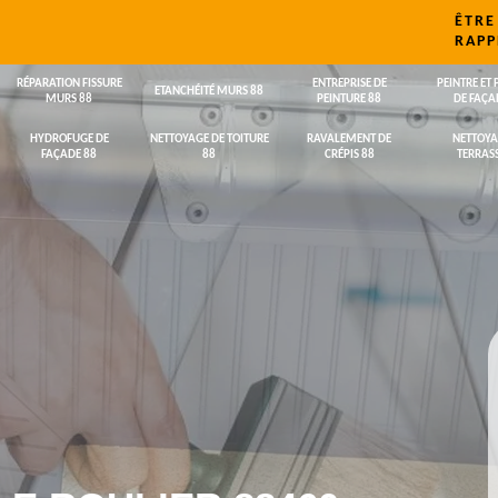
ÊTRE
RAPP
RÉPARATION FISSURE
ENTREPRISE DE
PEINTRE ET 
ETANCHÉITÉ MURS 88
MURS 88
PEINTURE 88
DE FAÇA
HYDROFUGE DE
NETTOYAGE DE TOITURE
RAVALEMENT DE
NETTOYA
FAÇADE 88
88
CRÉPIS 88
TERRASS