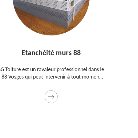
Etanchéité murs 88
Ent
 Toiture est un ravaleur professionnel dans le
Peintre a
8 Vosges qui peut intervenir à tout moment
propos
our étanchéifier vos murs. Propose un tarif
maison,
pas cher pour ce faire
Prestatio