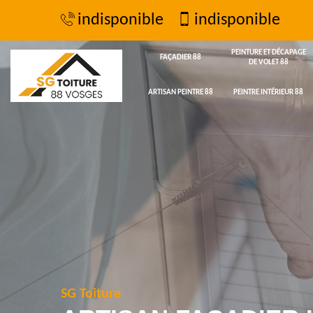
indisponible
indisponible
PEINTURE ET DÉCAPAGE
FAÇADIER 88
DE VOLET 88
ARTISAN PEINTRE 88
PEINTRE INTÉRIEUR 88
SG Toiture