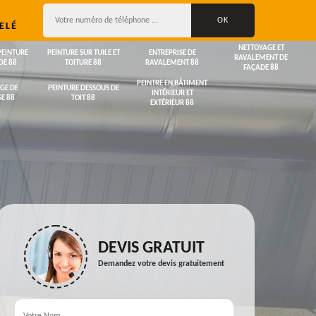
ELÉ
NETTOYAGE ET
PEINTURE
PEINTURE SUR TUILE ET
ENTREPRISE DE
RAVALEMENT DE
DE 88
TOITURE 88
RAVALEMENT 88
FAÇADE 88
PEINTRE EN BÂTIMENT
GE DE
PEINTURE DESSOUS DE
INTÉRIEUR ET
E 88
TOIT 88
EXTÉRIEUR 88
DEVIS GRATUIT
Demandez votre devis gratuitement