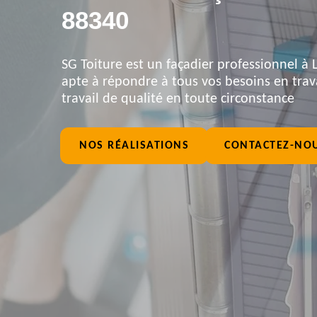
88340
SG Toiture est un façadier professionnel à L
apte à répondre à tous vos besoins en trav
travail de qualité en toute circonstance
NOS RÉALISATIONS
CONTACTEZ-NO