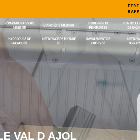
ÊTRE
RAPP
RÉPARATION FISSURE
ENTREPRISE DE
PEINTRE ET 
ETANCHÉITÉ MURS 88
MURS 88
PEINTURE 88
DE FAÇA
HYDROFUGE DE
NETTOYAGE DE TOITURE
RAVALEMENT DE
NETTOYA
FAÇADE 88
88
CRÉPIS 88
TERRASS
LE VAL D AJOL