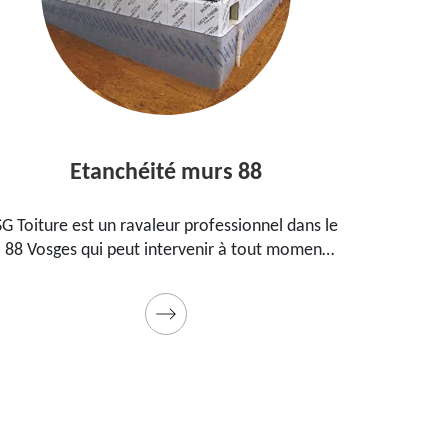
Etanchéité murs 88
En
G Toiture est un ravaleur professionnel dans le
Peintre 
88 Vosges qui peut intervenir à tout moment
propo
pour étanchéifier vos murs. Propose un tarif
maison
pas cher pour ce faire
Prestati