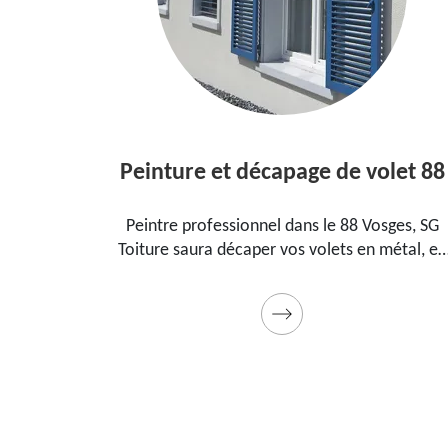
Peinture et décapage de volet 88
 dans le
Peintre professionnel dans le 88 Vosges, SG
our
Toiture saura décaper vos volets en métal, en
nt, la
bois et les peindre dans les règles de l'art.
 cadeau
Utilise des produits et des peintures de qualité.
Devis détaillé offert