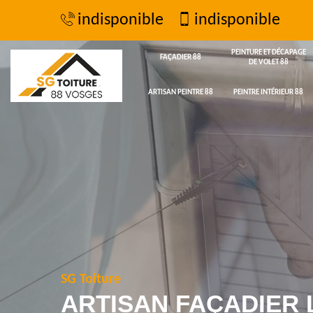
indisponible
indisponible
PEINTURE ET DÉCAPAGE
FAÇADIER 88
DE VOLET 88
ARTISAN PEINTRE 88
PEINTRE INTÉRIEUR 88
SG Toiture
ARTISAN FAÇADIER 