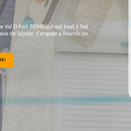
e Val D Ajol 88340 qui est tout à fait
aux de façade. S'engage à fournir un
US!