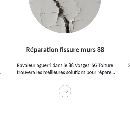
Réparation fissure murs 88
Ravaleur aguerri dans le 88 Vosges, SG Toiture
S
trouvera les meilleures solutions pour réparer
les fissures sur vos murs. Utilise des produits de
qualité et des matériels professionnels. Travaux
garantis décennaux