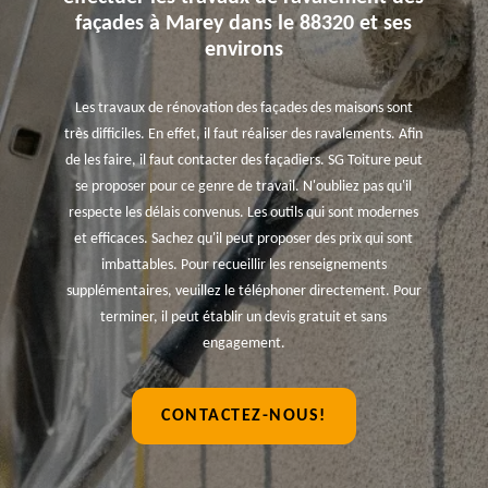
façades à Marey dans le 88320 et ses
environs
Les travaux de rénovation des façades des maisons sont
très difficiles. En effet, il faut réaliser des ravalements. Afin
de les faire, il faut contacter des façadiers. SG Toiture peut
se proposer pour ce genre de travail. N'oubliez pas qu'il
respecte les délais convenus. Les outils qui sont modernes
et efficaces. Sachez qu'il peut proposer des prix qui sont
imbattables. Pour recueillir les renseignements
supplémentaires, veuillez le téléphoner directement. Pour
terminer, il peut établir un devis gratuit et sans
engagement.
CONTACTEZ-NOUS!