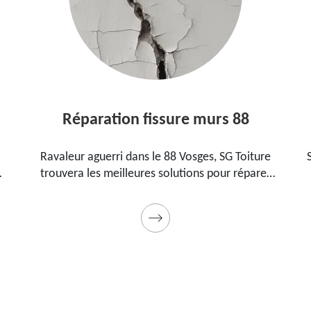
Réparation fissure murs 88
Ravaleur aguerri dans le 88 Vosges, SG Toiture
trouvera les meilleures solutions pour réparer
les fissures sur vos murs. Utilise des produits de
.
qualité et des matériels professionnels. Travaux
garantis décennaux