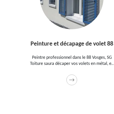
Peinture et décapage de volet 88
l dans le
Peintre professionnel dans le 88 Vosges, SG
pour
Toiture saura décaper vos volets en métal, en
ment, la
bois et les peindre dans les règles de l'art.
t cadeau
Utilise des produits et des peintures de qualité
Devis détaillé offert