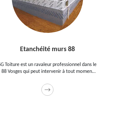
Etanchéité murs 88
E
SG Toiture est un ravaleur professionnel dans le
Peintre
88 Vosges qui peut intervenir à tout moment
prop
pour étanchéifier vos murs. Propose un tarif
maiso
pas cher pour ce faire
Prestat