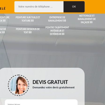
ELÉ
NETTOYAGE ET
PEINTURE
PEINTURE SUR TUILE ET
ENTREPRISE DE
RAVALEMENT DE
DE 88
TOITURE 88
RAVALEMENT 88
FAÇADE 88
PEINTRE EN BÂTIMENT
GE DE
PEINTURE DESSOUS DE
INTÉRIEUR ET
E 88
TOIT 88
EXTÉRIEUR 88
DEVIS GRATUIT
Demandez votre devis gratuitement