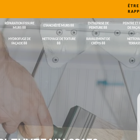
ÊTRE
RAPP
RÉPARATION FISSURE
ENTREPRISE DE
PEINTRE ET 
ETANCHÉITÉ MURS 88
MURS 88
PEINTURE 88
DE FAÇA
HYDROFUGE DE
NETTOYAGE DE TOITURE
RAVALEMENT DE
NETTOYA
FAÇADE 88
88
CRÉPIS 88
TERRASS