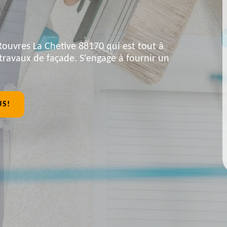
Rouvres La Chetive 88170 qui est tout à
travaux de façade. S'engage à fournir un
US!