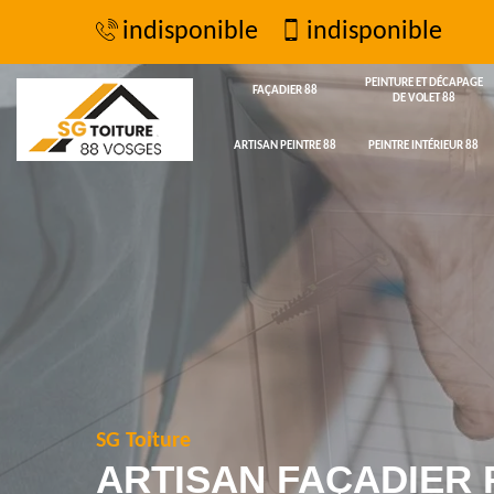
indisponible
indisponible
PEINTURE ET DÉCAPAGE
FAÇADIER 88
DE VOLET 88
ARTISAN PEINTRE 88
PEINTRE INTÉRIEUR 88
SG Toiture
ARTISAN FAÇADIER