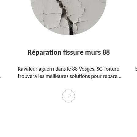
Réparation fissure murs 88
E
aleur aguerri dans le 88 Vosges, SG Toiture
SG Toiture e
uvera les meilleures solutions pour réparer
88 Vosges 
fissures sur vos murs. Utilise des produits de
pour étanch
ité et des matériels professionnels. Travaux
garantis décennaux