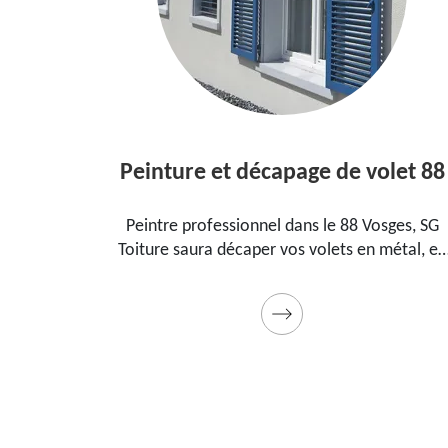
Peinture et décapage de volet 88
Peintre professionnel dans le 88 Vosges, SG
Rav
Toiture saura décaper vos volets en métal, en
tro
bois et les peindre dans les règles de l'art.
les 
Utilise des produits et des peintures de qualité.
qual
Devis détaillé offert