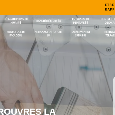
ÊTRE
RAPP
RÉPARATION FISSURE
ENTREPRISE DE
PEINTRE ET 
ETANCHÉITÉ MURS 88
MURS 88
PEINTURE 88
DE FAÇA
HYDROFUGE DE
NETTOYAGE DE TOITURE
RAVALEMENT DE
NETTOYA
FAÇADE 88
88
CRÉPIS 88
TERRASS
 ROUVRES LA