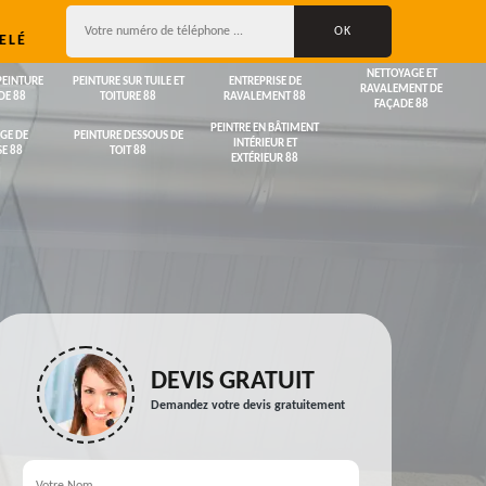
ELÉ
NETTOYAGE ET
PEINTURE
PEINTURE SUR TUILE ET
ENTREPRISE DE
RAVALEMENT DE
DE 88
TOITURE 88
RAVALEMENT 88
FAÇADE 88
PEINTRE EN BÂTIMENT
GE DE
PEINTURE DESSOUS DE
INTÉRIEUR ET
E 88
TOIT 88
EXTÉRIEUR 88
DEVIS GRATUIT
Demandez votre devis gratuitement