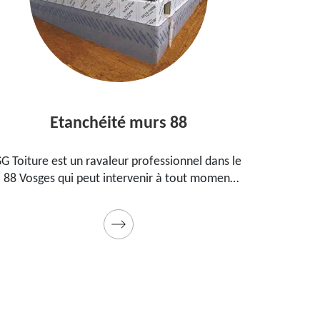
tanchéité murs 88
Entreprise
st un ravaleur professionnel dans le
Peintre aguerri dan
qui peut intervenir à tout moment
propose ses serv
éifier vos murs. Propose un tarif
maison, vos immeu
pas cher pour ce faire
Prestation de quali