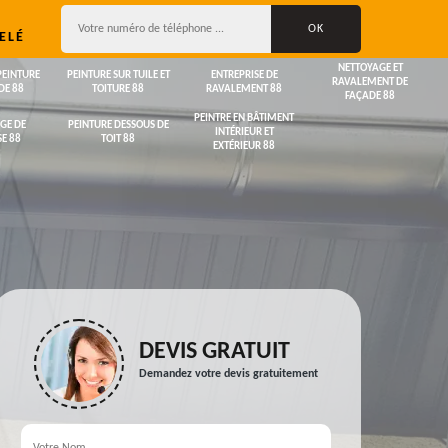
ELÉ
NETTOYAGE ET
PEINTURE
PEINTURE SUR TUILE ET
ENTREPRISE DE
RAVALEMENT DE
DE 88
TOITURE 88
RAVALEMENT 88
FAÇADE 88
PEINTRE EN BÂTIMENT
GE DE
PEINTURE DESSOUS DE
INTÉRIEUR ET
E 88
TOIT 88
EXTÉRIEUR 88
DEVIS GRATUIT
Demandez votre devis gratuitement