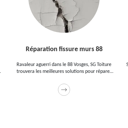
Réparation fissure murs 88
Ravaleur aguerri dans le 88 Vosges, SG Toiture
trouvera les meilleures solutions pour réparer
les fissures sur vos murs. Utilise des produits de
.
qualité et des matériels professionnels. Travaux
garantis décennaux