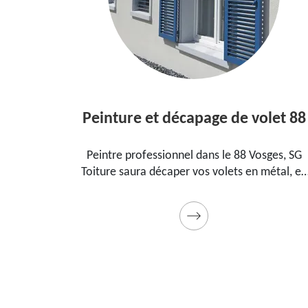
Peinture et décapage de volet 88
l dans le
Peintre professionnel dans le 88 Vosges, SG
pour
Toiture saura décaper vos volets en métal, en
ment, la
bois et les peindre dans les règles de l'art.
t cadeau
Utilise des produits et des peintures de qualité
Devis détaillé offert