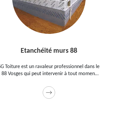
Etanchéité murs 88
E
SG Toiture est un ravaleur professionnel dans le
Peintre
88 Vosges qui peut intervenir à tout moment
prop
pour étanchéifier vos murs. Propose un tarif
maiso
pas cher pour ce faire
Prestat