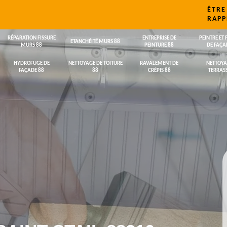
ÊTRE
RAPP
RÉPARATION FISSURE
ENTREPRISE DE
PEINTRE ET 
ETANCHÉITÉ MURS 88
MURS 88
PEINTURE 88
DE FAÇA
HYDROFUGE DE
NETTOYAGE DE TOITURE
RAVALEMENT DE
NETTOYA
FAÇADE 88
88
CRÉPIS 88
TERRASS