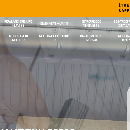
ÊTRE
RAPP
RÉPARATION FISSURE
ENTREPRISE DE
PEINTRE ET 
ETANCHÉITÉ MURS 88
MURS 88
PEINTURE 88
DE FAÇA
HYDROFUGE DE
NETTOYAGE DE TOITURE
RAVALEMENT DE
NETTOYA
FAÇADE 88
88
CRÉPIS 88
TERRASS