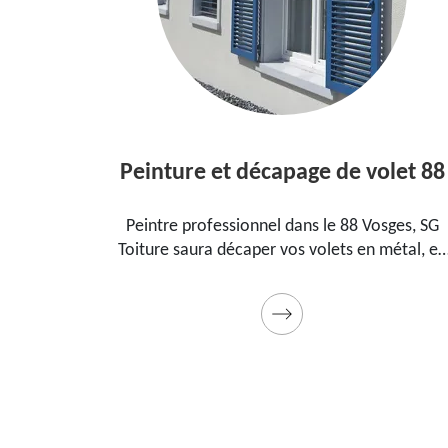
Peinture et décapage de volet 88
l dans le
Peintre professionnel dans le 88 Vosges, SG
pour
Toiture saura décaper vos volets en métal, en
ment, la
bois et les peindre dans les règles de l'art.
t cadeau
Utilise des produits et des peintures de qualité
Devis détaillé offert