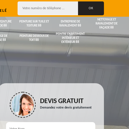
ELÉ
NETTOYAGE ET
PEINTURE
PEINTURE SUR TUILE ET
ENTREPRISE DE
RAVALEMENT DE
DE 88
TOITURE 88
RAVALEMENT 88
FAÇADE 88
PEINTRE EN BÂTIMENT
GE DE
PEINTURE DESSOUS DE
INTÉRIEUR ET
E 88
TOIT 88
EXTÉRIEUR 88
DEVIS GRATUIT
Demandez votre devis gratuitement