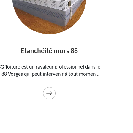
Etanchéité murs 88
E
SG Toiture est un ravaleur professionnel dans le
Peintre
88 Vosges qui peut intervenir à tout moment
prop
pour étanchéifier vos murs. Propose un tarif
maiso
pas cher pour ce faire
Prestat