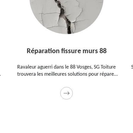
Réparation fissure murs 88
Ravaleur aguerri dans le 88 Vosges, SG Toiture
trouvera les meilleures solutions pour réparer
les fissures sur vos murs. Utilise des produits de
.
qualité et des matériels professionnels. Travaux
garantis décennaux