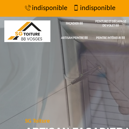
indisponible
indisponible
PEINTURE ET DÉCAPAGE
FAÇADIER 88
DE VOLET 88
ARTISAN PEINTRE 88
PEINTRE INTÉRIEUR 88
SG Toiture