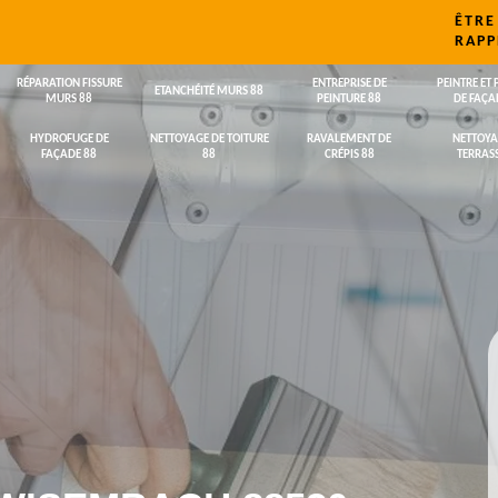
ÊTRE
RAPP
RÉPARATION FISSURE
ENTREPRISE DE
PEINTRE ET 
ETANCHÉITÉ MURS 88
MURS 88
PEINTURE 88
DE FAÇA
HYDROFUGE DE
NETTOYAGE DE TOITURE
RAVALEMENT DE
NETTOYA
FAÇADE 88
88
CRÉPIS 88
TERRASS