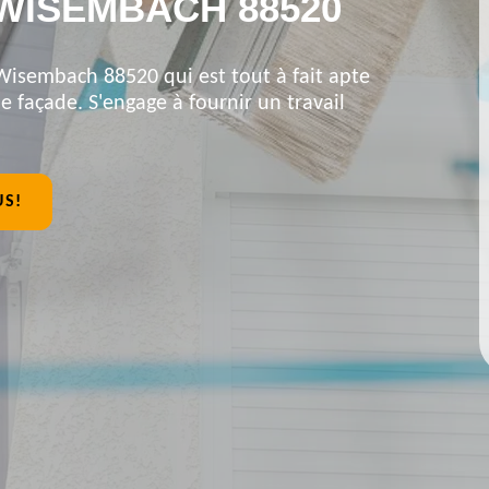
WISEMBACH 88520
 Wisembach 88520 qui est tout à fait apte
 façade. S'engage à fournir un travail
US!