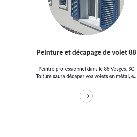
Peinture et décapage de volet 88
Peintre professionnel dans le 88 Vosges, SG
R
Toiture saura décaper vos volets en métal, en
t
bois et les peindre dans les règles de l'art.
le
Utilise des produits et des peintures de qualité.
qu
Devis détaillé offert