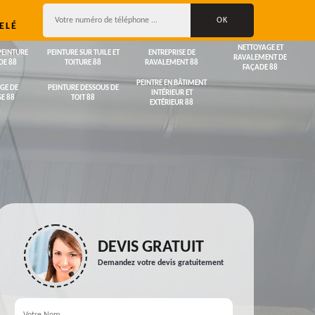
ELÉ
NETTOYAGE ET
PEINTURE
PEINTURE SUR TUILE ET
ENTREPRISE DE
RAVALEMENT DE
DE 88
TOITURE 88
RAVALEMENT 88
FAÇADE 88
PEINTRE EN BÂTIMENT
GE DE
PEINTURE DESSOUS DE
INTÉRIEUR ET
E 88
TOIT 88
EXTÉRIEUR 88
DEVIS GRATUIT
Demandez votre devis gratuitement