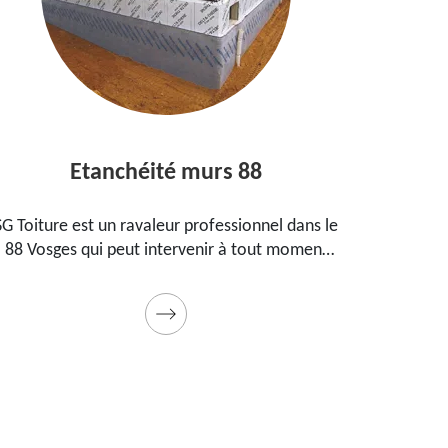
Etanchéité murs 88
Entrepri
 est un ravaleur professionnel dans le
Peintre aguerri d
 qui peut intervenir à tout moment
propose ses se
chéifier vos murs. Propose un tarif
maison, vos imm
pas cher pour ce faire
Prestation de qua