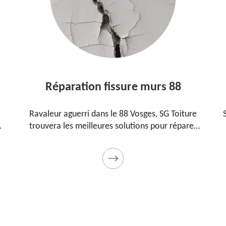
Réparation fissure murs 88
avaleur aguerri dans le 88 Vosges, SG Toiture
SG Toiture
rouvera les meilleures solutions pour réparer
88 Vosges
s fissures sur vos murs. Utilise des produits de
pour étan
alité et des matériels professionnels. Travaux
garantis décennaux