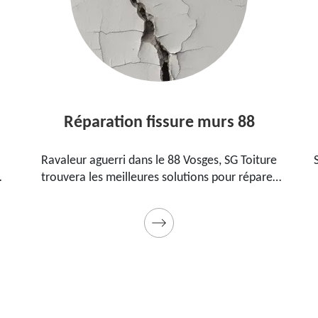
Réparation fissure murs 88
Ravaleur aguerri dans le 88 Vosges, SG Toiture
SG Toit
trouvera les meilleures solutions pour réparer
88 Vo
les fissures sur vos murs. Utilise des produits de
pour 
qualité et des matériels professionnels. Travaux
garantis décennaux