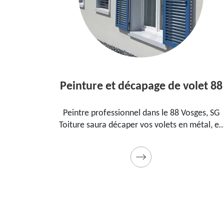
Peinture et décapage de volet 88
 le
Peintre professionnel dans le 88 Vosges, SG
Toiture saura décaper vos volets en métal, en
a
bois et les peindre dans les règles de l'art.
au
Utilise des produits et des peintures de qualité.
Devis détaillé offert