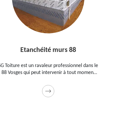
Etanchéité murs 88
Entrep
ure est un ravaleur professionnel dans le
Peintre aguerr
sges qui peut intervenir à tout moment
propose ses
étanchéifier vos murs. Propose un tarif
maison, vos
pas cher pour ce faire
Prestation de 