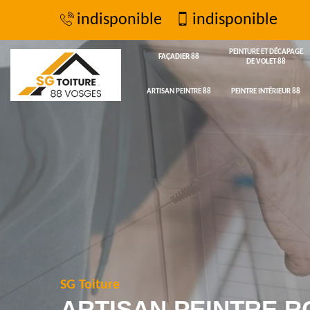
indisponible
indisponible
PEINTURE ET DÉCAPAGE
FAÇADIER 88
DE VOLET 88
ARTISAN PEINTRE 88
PEINTRE INTÉRIEUR 88
SG Toiture
ARTISAN PEINTRE R