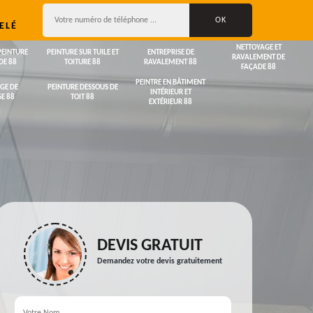
ELÉ
NETTOYAGE ET
PEINTURE
PEINTURE SUR TUILE ET
ENTREPRISE DE
RAVALEMENT DE
DE 88
TOITURE 88
RAVALEMENT 88
FAÇADE 88
PEINTRE EN BÂTIMENT
GE DE
PEINTURE DESSOUS DE
INTÉRIEUR ET
E 88
TOIT 88
EXTÉRIEUR 88
DEVIS GRATUIT
Demandez votre devis gratuitement