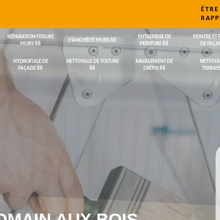
ÊTRE
RAPP
RÉPARATION FISSURE
ENTREPRISE DE
PEINTRE ET 
ETANCHÉITÉ MURS 88
MURS 88
PEINTURE 88
DE FAÇA
HYDROFUGE DE
NETTOYAGE DE TOITURE
RAVALEMENT DE
NETTOYA
FAÇADE 88
88
CRÉPIS 88
TERRASS
OMAIN AUX BOIS