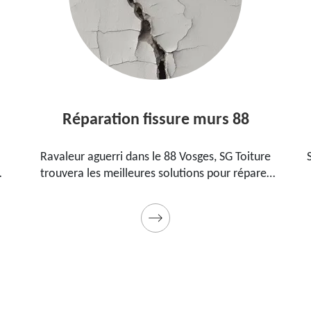
Réparation fissure murs 88
Ravaleur aguerri dans le 88 Vosges, SG Toiture
SG To
trouvera les meilleures solutions pour réparer
88 V
les fissures sur vos murs. Utilise des produits de
pour
qualité et des matériels professionnels. Travaux
garantis décennaux