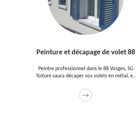
Peinture et décapage de volet 88
s le
Peintre professionnel dans le 88 Vosges, SG
Toiture saura décaper vos volets en métal, en
la
bois et les peindre dans les règles de l'art.
eau
Utilise des produits et des peintures de qualité.
Devis détaillé offert