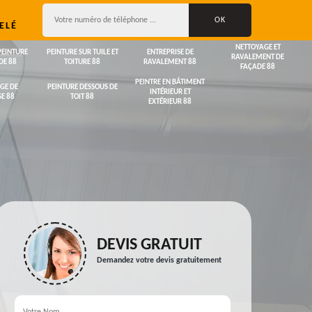
ELÉ
NETTOYAGE ET
PEINTURE
PEINTURE SUR TUILE ET
ENTREPRISE DE
RAVALEMENT DE
DE 88
TOITURE 88
RAVALEMENT 88
FAÇADE 88
PEINTRE EN BÂTIMENT
GE DE
PEINTURE DESSOUS DE
INTÉRIEUR ET
E 88
TOIT 88
EXTÉRIEUR 88
DEVIS GRATUIT
Demandez votre devis gratuitement