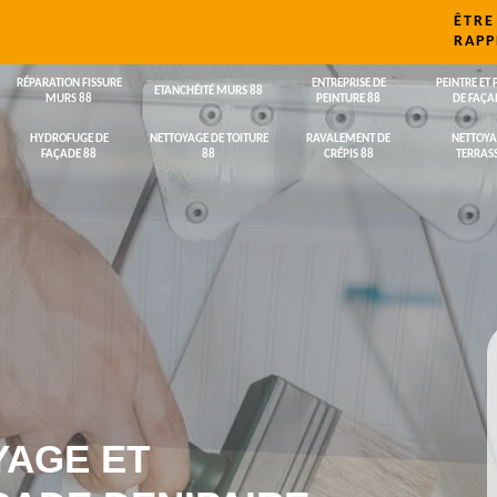
ÊTRE
RAPP
RÉPARATION FISSURE
ENTREPRISE DE
PEINTRE ET 
ETANCHÉITÉ MURS 88
MURS 88
PEINTURE 88
DE FAÇA
HYDROFUGE DE
NETTOYAGE DE TOITURE
RAVALEMENT DE
NETTOYA
FAÇADE 88
88
CRÉPIS 88
TERRASS
YAGE ET