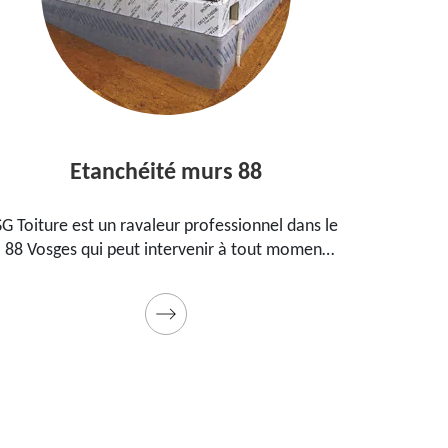
Etanchéité murs 88
Entre
iture est un ravaleur professionnel dans le
Peintre ague
osges qui peut intervenir à tout moment
propose s
 étanchéifier vos murs. Propose un tarif
maison, vo
pas cher pour ce faire
Prestation d