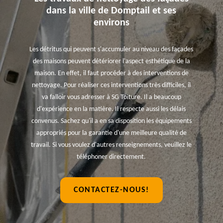
dans la ville de Domptail et ses
environs
Les détritus qui peuvent s'accumuler au niveau des façades
des maisons peuvent détériorer l'aspect esthétique de la
maison. En effet, il faut procéder à des interventions de
nettoyage. Pour réaliser ces interventions très difficiles, il
va falloir vous adresser à SG Toiture. Il a beaucoup
d'expérience en la matière. Il respecte aussi les délais
convenus. Sachez qu'il a en sa disposition les équipements
appropriés pour la garantie d'une meilleure qualité de
travail. Si vous voulez d'autres renseignements, veuillez le
téléphoner directement.
CONTACTEZ-NOUS!