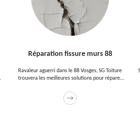
paration fissure murs 88
Etan
r aguerri dans le 88 Vosges, SG Toiture
SG Toiture est u
a les meilleures solutions pour réparer
88 Vosges qui 
res sur vos murs. Utilise des produits de
pour étanchéifi
et des matériels professionnels. Travaux
pas
garantis décennaux