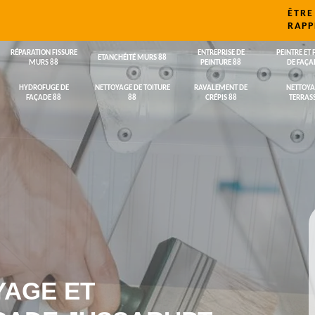
ÊTRE
RAPP
RÉPARATION FISSURE
ENTREPRISE DE
PEINTRE ET 
ETANCHÉITÉ MURS 88
MURS 88
PEINTURE 88
DE FAÇA
HYDROFUGE DE
NETTOYAGE DE TOITURE
RAVALEMENT DE
NETTOYA
FAÇADE 88
88
CRÉPIS 88
TERRASS
YAGE ET