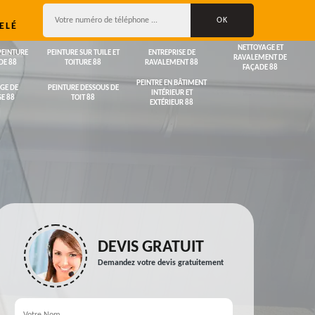
ELÉ
NETTOYAGE ET
PEINTURE
PEINTURE SUR TUILE ET
ENTREPRISE DE
RAVALEMENT DE
DE 88
TOITURE 88
RAVALEMENT 88
FAÇADE 88
PEINTRE EN BÂTIMENT
GE DE
PEINTURE DESSOUS DE
INTÉRIEUR ET
E 88
TOIT 88
EXTÉRIEUR 88
DEVIS GRATUIT
Demandez votre devis gratuitement