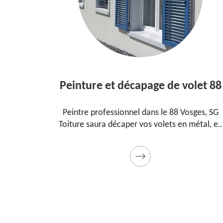
Peinture et décapage de volet 88
Ré
Peintre professionnel dans le 88 Vosges, SG
Ravaleu
Toiture saura décaper vos volets en métal, en
trouver
bois et les peindre dans les règles de l'art.
les fissu
Utilise des produits et des peintures de qualité.
qualité 
Devis détaillé offert