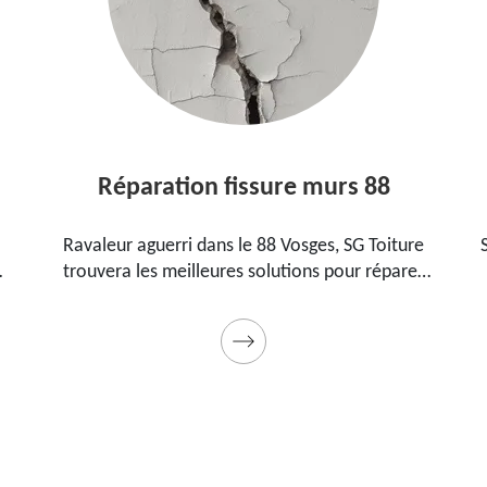
Réparation fissure murs 88
Ravaleur aguerri dans le 88 Vosges, SG Toiture
trouvera les meilleures solutions pour réparer
les fissures sur vos murs. Utilise des produits de
.
qualité et des matériels professionnels. Travaux
garantis décennaux