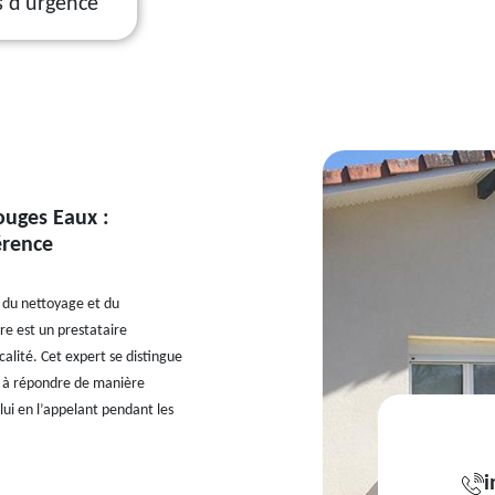
s d'urgence
ouges Eaux :
érence
 du nettoyage et du
re est un prestataire
alité. Cet expert se distingue
té à répondre de manière
lui en l’appelant pendant les
i