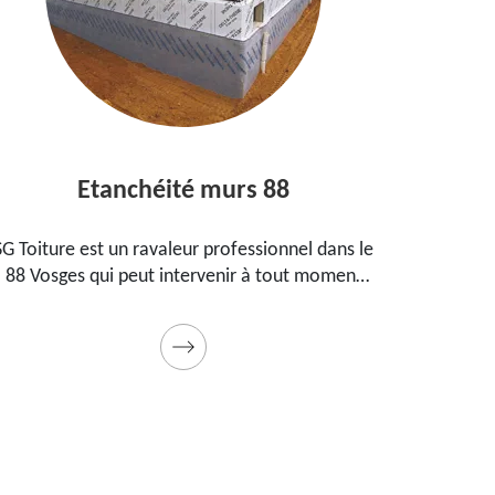
Etanchéité murs 88
E
SG Toiture est un ravaleur professionnel dans le
Peintre
88 Vosges qui peut intervenir à tout moment
prop
pour étanchéifier vos murs. Propose un tarif
maiso
pas cher pour ce faire
Prestat