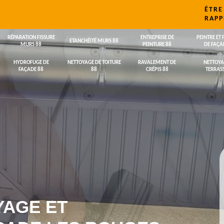
ÊTRE
RAPP
RÉPARATION FISSURE
ENTREPRISE DE
PEINTRE ET 
ETANCHÉITÉ MURS 88
MURS 88
PEINTURE 88
DE FAÇA
HYDROFUGE DE
NETTOYAGE DE TOITURE
RAVALEMENT DE
NETTOYA
FAÇADE 88
88
CRÉPIS 88
TERRASS
YAGE ET