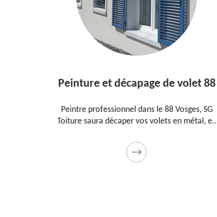
Peinture et décapage de volet 88
l dans le
Peintre professionnel dans le 88 Vosges, SG
pour
Toiture saura décaper vos volets en métal, en
ment, la
bois et les peindre dans les règles de l'art.
t cadeau
Utilise des produits et des peintures de qualité
Devis détaillé offert