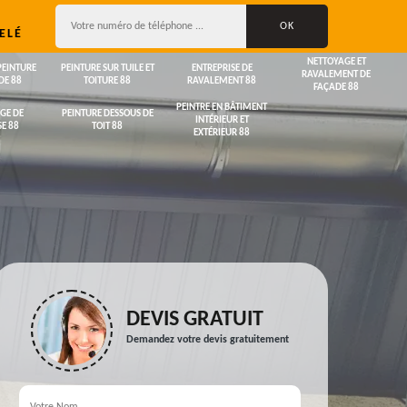
ELÉ
NETTOYAGE ET
PEINTURE
PEINTURE SUR TUILE ET
ENTREPRISE DE
RAVALEMENT DE
DE 88
TOITURE 88
RAVALEMENT 88
FAÇADE 88
PEINTRE EN BÂTIMENT
GE DE
PEINTURE DESSOUS DE
INTÉRIEUR ET
E 88
TOIT 88
EXTÉRIEUR 88
DEVIS GRATUIT
Demandez votre devis gratuitement