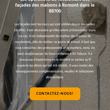
façades des maisons à Romont dans le
88700
Les façades sont les murs qui sont visibles depuis les ruelles.
En effet, il est nécessaire qu'elles soient présentables. Dans
ce cas, il est indispensable de réaliser des travaux de
ravalement. Afin de réaliser ce genre de travail, il faut que
vous contactiez des professionnels en la matière. Ainsi, on
peut vous proposer de faire confiance à SG Toiture. Il a
beaucoup d'expérience en la matière et sachez qu'il
respecte les délais qui ont été établis. Si vous voulez des
renseignements complémentaires, veuillez le téléphoner
directement.
CONTACTEZ-NOUS!