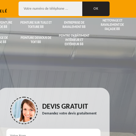
ELÉ
NETTOYAGE ET
PEINTURE
PEINTURE SUR TUILE ET
ENTREPRISE DE
RAVALEMENT DE
DE 88
TOITURE 88
RAVALEMENT 88
FAÇADE 88
PEINTRE EN BÂTIMENT
GE DE
PEINTURE DESSOUS DE
INTÉRIEUR ET
E 88
TOIT 88
EXTÉRIEUR 88
DEVIS GRATUIT
Demandez votre devis gratuitement