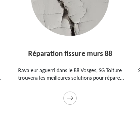
Réparation fissure murs 88
Ravaleur aguerri dans le 88 Vosges, SG Toiture
trouvera les meilleures solutions pour réparer
les fissures sur vos murs. Utilise des produits de
.
qualité et des matériels professionnels. Travaux
garantis décennaux