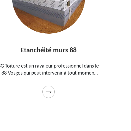
Etanchéité murs 88
E
SG Toiture est un ravaleur professionnel dans le
Peintre
88 Vosges qui peut intervenir à tout moment
prop
pour étanchéifier vos murs. Propose un tarif
maiso
pas cher pour ce faire
Prestat