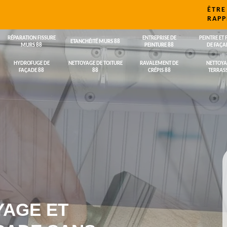
ÊTRE
RAPP
RÉPARATION FISSURE
ENTREPRISE DE
PEINTRE ET 
ETANCHÉITÉ MURS 88
MURS 88
PEINTURE 88
DE FAÇA
HYDROFUGE DE
NETTOYAGE DE TOITURE
RAVALEMENT DE
NETTOYA
FAÇADE 88
88
CRÉPIS 88
TERRASS
YAGE ET