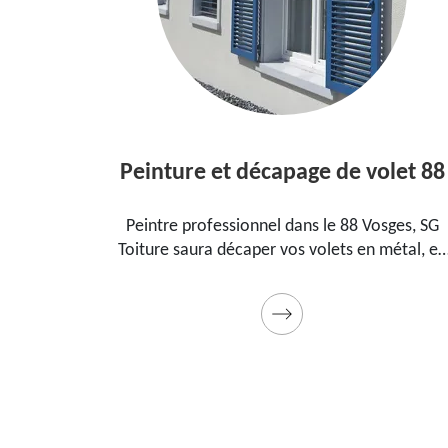
Peinture et décapage de volet 88
l dans le
Peintre professionnel dans le 88 Vosges, SG
pour
Toiture saura décaper vos volets en métal, en
ment, la
bois et les peindre dans les règles de l'art.
t cadeau
Utilise des produits et des peintures de qualité
Devis détaillé offert