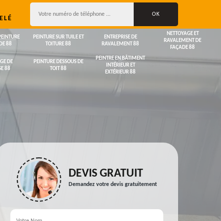
ELÉ
NETTOYAGE ET
PEINTURE
PEINTURE SUR TUILE ET
ENTREPRISE DE
RAVALEMENT DE
DE 88
TOITURE 88
RAVALEMENT 88
FAÇADE 88
PEINTRE EN BÂTIMENT
GE DE
PEINTURE DESSOUS DE
INTÉRIEUR ET
E 88
TOIT 88
EXTÉRIEUR 88
DEVIS GRATUIT
Demandez votre devis gratuitement