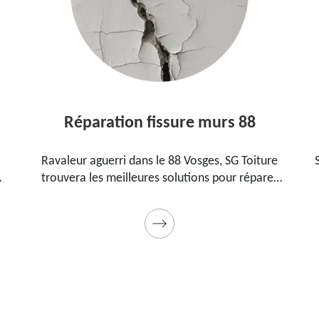
Réparation fissure murs 88
Ravaleur aguerri dans le 88 Vosges, SG Toiture
S
trouvera les meilleures solutions pour réparer
les fissures sur vos murs. Utilise des produits de
qualité et des matériels professionnels. Travaux
garantis décennaux