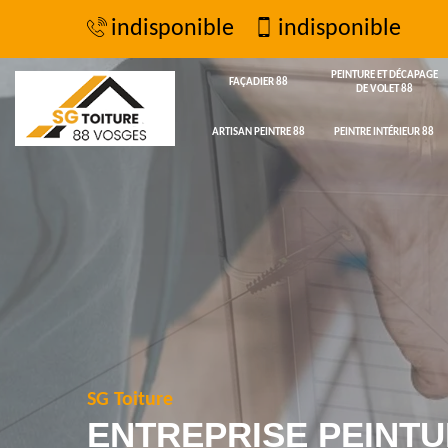
indisponible
indisponible
PEINTURE ET DÉCAPAGE
FAÇADIER 88
DE VOLET 88
ARTISAN PEINTRE 88
PEINTRE INTÉRIEUR 88
SG Toiture
ENTREPRISE PEINTU