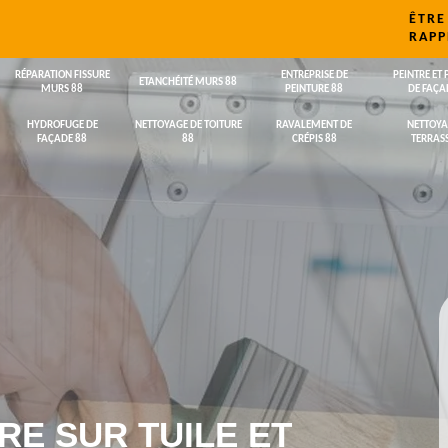
ÊTRE
RAPP
RÉPARATION FISSURE
ENTREPRISE DE
PEINTRE ET 
ETANCHÉITÉ MURS 88
MURS 88
PEINTURE 88
DE FAÇA
HYDROFUGE DE
NETTOYAGE DE TOITURE
RAVALEMENT DE
NETTOYA
FAÇADE 88
88
CRÉPIS 88
TERRASS
RE SUR TUILE ET