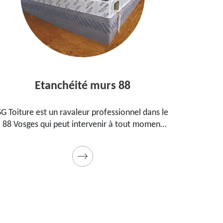
Etanchéité murs 88
En
G Toiture est un ravaleur professionnel dans le
Peintre 
88 Vosges qui peut intervenir à tout moment
propo
pour étanchéifier vos murs. Propose un tarif
maison
pas cher pour ce faire
Prestati