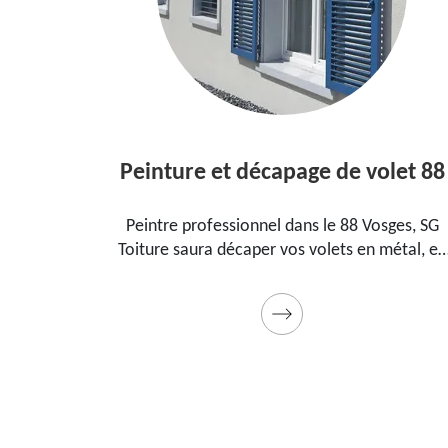
Peinture et décapage de volet 88
 dans le
Peintre professionnel dans le 88 Vosges, SG
our
Toiture saura décaper vos volets en métal, en
nt, la
bois et les peindre dans les règles de l'art.
 cadeau
Utilise des produits et des peintures de qualité.
Devis détaillé offert