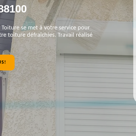
88100
 Toiture se met à votre service pour
re toiture défraîchies. Travail réalisé
US!