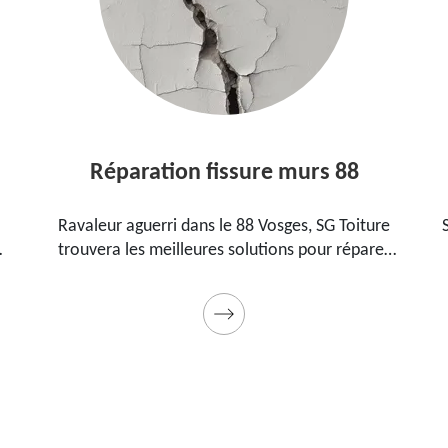
Réparation fissure murs 88
Ravaleur aguerri dans le 88 Vosges, SG Toiture
trouvera les meilleures solutions pour réparer
les fissures sur vos murs. Utilise des produits de
.
qualité et des matériels professionnels. Travaux
garantis décennaux