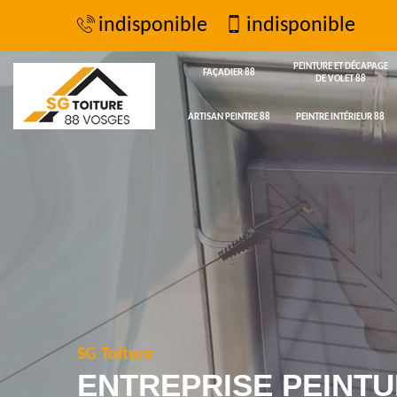
indisponible
indisponible
PEINTURE ET DÉCAPAGE
FAÇADIER 88
DE VOLET 88
ARTISAN PEINTRE 88
PEINTRE INTÉRIEUR 88
SG Toiture
ENTREPRISE PEINTU