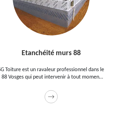
Etanchéité murs 88
E
SG Toiture est un ravaleur professionnel dans le
Peintre
88 Vosges qui peut intervenir à tout moment
prop
pour étanchéifier vos murs. Propose un tarif
maiso
pas cher pour ce faire
Prestat