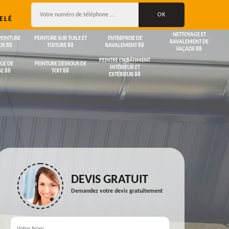
ELÉ
NETTOYAGE ET
PEINTURE
PEINTURE SUR TUILE ET
ENTREPRISE DE
RAVALEMENT DE
DE 88
TOITURE 88
RAVALEMENT 88
FAÇADE 88
PEINTRE EN BÂTIMENT
GE DE
PEINTURE DESSOUS DE
INTÉRIEUR ET
E 88
TOIT 88
EXTÉRIEUR 88
DEVIS GRATUIT
Demandez votre devis gratuitement