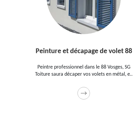
Peinture et décapage de volet 88
l dans le
Peintre professionnel dans le 88 Vosges, SG
pour
Toiture saura décaper vos volets en métal, en
ment, la
bois et les peindre dans les règles de l'art.
t cadeau
Utilise des produits et des peintures de qualité
Devis détaillé offert