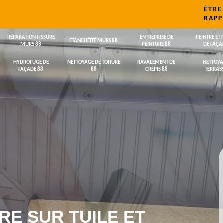
ÊTRE
RAPP
RÉPARATION FISSURE
ENTREPRISE DE
PEINTRE ET 
ETANCHÉITÉ MURS 88
MURS 88
PEINTURE 88
DE FAÇA
HYDROFUGE DE
NETTOYAGE DE TOITURE
RAVALEMENT DE
NETTOYA
FAÇADE 88
88
CRÉPIS 88
TERRASS
RE SUR TUILE ET