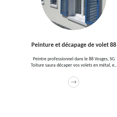
Peinture et décapage de volet 88
ans le
Peintre professionnel dans le 88 Vosges, SG
r
Toiture saura décaper vos volets en métal, en
, la
bois et les peindre dans les règles de l'art.
deau
Utilise des produits et des peintures de qualité.
Devis détaillé offert