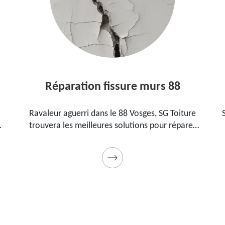
Réparation fissure murs 88
Ravaleur aguerri dans le 88 Vosges, SG Toiture
SG T
trouvera les meilleures solutions pour réparer
88 
les fissures sur vos murs. Utilise des produits de
pou
qualité et des matériels professionnels. Travaux
garantis décennaux