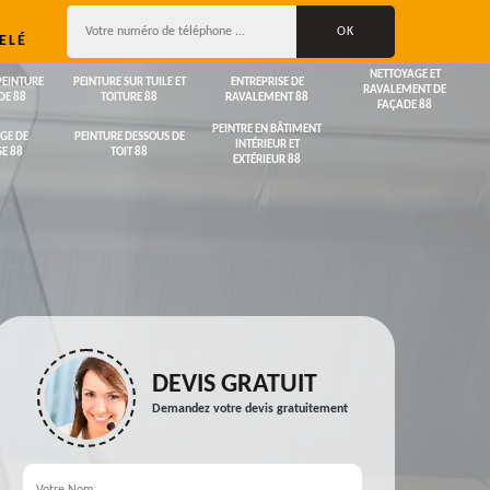
ELÉ
NETTOYAGE ET
PEINTURE
PEINTURE SUR TUILE ET
ENTREPRISE DE
RAVALEMENT DE
DE 88
TOITURE 88
RAVALEMENT 88
FAÇADE 88
PEINTRE EN BÂTIMENT
GE DE
PEINTURE DESSOUS DE
INTÉRIEUR ET
E 88
TOIT 88
EXTÉRIEUR 88
DEVIS GRATUIT
Demandez votre devis gratuitement