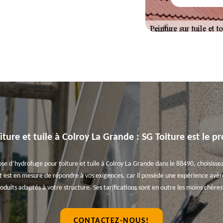
ture et tuile à Colroy La Grande : SG Toiture est le pr
se d’hydrofuge pour toiture et tuile à Colroy La Grande dans le 88490, choisissez 
t est en mesure de répondre à vos exigences, car il possède une expérience avérée
roduits adaptés à votre structure. Ses tarifications sont en outre les moins chère
CONTACTEZ-NOUS!