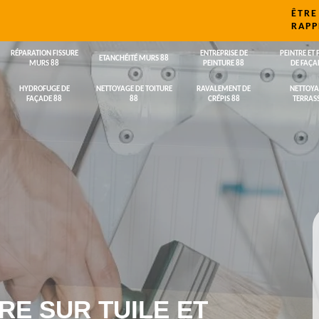
ÊTRE
RAPP
RÉPARATION FISSURE
ENTREPRISE DE
PEINTRE ET 
ETANCHÉITÉ MURS 88
MURS 88
PEINTURE 88
DE FAÇA
HYDROFUGE DE
NETTOYAGE DE TOITURE
RAVALEMENT DE
NETTOYA
FAÇADE 88
88
CRÉPIS 88
TERRASS
RE SUR TUILE ET