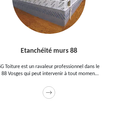
Etanchéité murs 88
Entr
oiture est un ravaleur professionnel dans le
Peintre agu
Vosges qui peut intervenir à tout moment
propose 
r étanchéifier vos murs. Propose un tarif
maison, v
pas cher pour ce faire
Prestation 