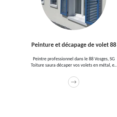
Peinture et décapage de volet 88
l dans le
Peintre professionnel dans le 88 Vosges, SG
pour
Toiture saura décaper vos volets en métal, en
ment, la
bois et les peindre dans les règles de l'art.
t cadeau
Utilise des produits et des peintures de qualité
Devis détaillé offert