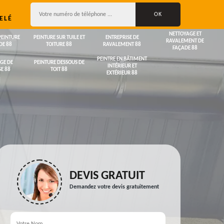
ELÉ
NETTOYAGE ET
PEINTURE
PEINTURE SUR TUILE ET
ENTREPRISE DE
RAVALEMENT DE
DE 88
TOITURE 88
RAVALEMENT 88
FAÇADE 88
PEINTRE EN BÂTIMENT
GE DE
PEINTURE DESSOUS DE
INTÉRIEUR ET
E 88
TOIT 88
EXTÉRIEUR 88
DEVIS GRATUIT
Demandez votre devis gratuitement