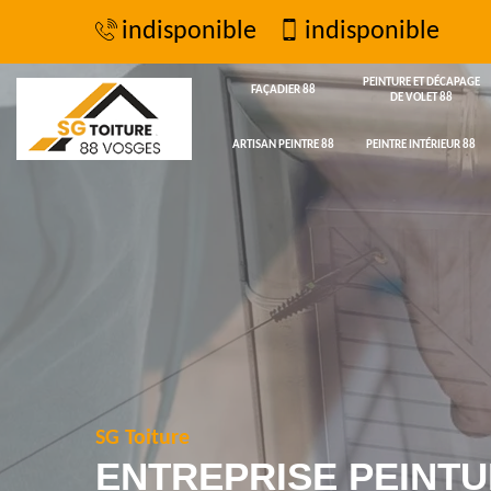
indisponible
indisponible
PEINTURE ET DÉCAPAGE
FAÇADIER 88
DE VOLET 88
ARTISAN PEINTRE 88
PEINTRE INTÉRIEUR 88
SG Toiture
ENTREPRISE PEINTU