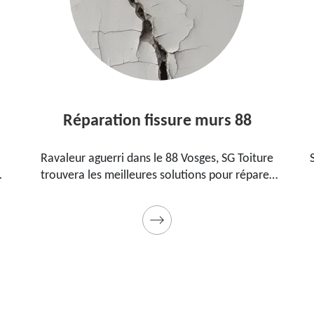
Réparation fissure murs 88
Ravaleur aguerri dans le 88 Vosges, SG Toiture
trouvera les meilleures solutions pour réparer
les fissures sur vos murs. Utilise des produits de
.
qualité et des matériels professionnels. Travaux
garantis décennaux