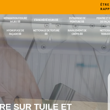
ÊTRE
RAPP
RÉPARATION FISSURE
ENTREPRISE DE
PEINTRE ET 
ETANCHÉITÉ MURS 88
MURS 88
PEINTURE 88
DE FAÇA
HYDROFUGE DE
NETTOYAGE DE TOITURE
RAVALEMENT DE
NETTOYA
FAÇADE 88
88
CRÉPIS 88
TERRASS
RE SUR TUILE ET