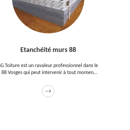
Etanchéité murs 88
E
SG Toiture est un ravaleur professionnel dans le
Peintre
88 Vosges qui peut intervenir à tout moment
prop
pour étanchéifier vos murs. Propose un tarif
maiso
pas cher pour ce faire
Prestat