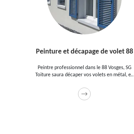
Peinture et décapage de volet 88
s le
Peintre professionnel dans le 88 Vosges, SG
Toiture saura décaper vos volets en métal, en
la
bois et les peindre dans les règles de l'art.
eau
Utilise des produits et des peintures de qualité.
Devis détaillé offert