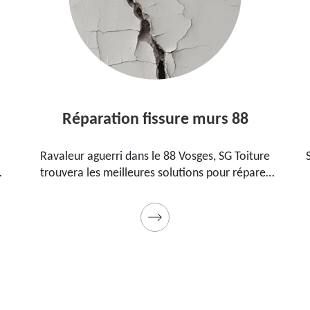
Réparation fissure murs 88
Ravaleur aguerri dans le 88 Vosges, SG Toiture
SG To
trouvera les meilleures solutions pour réparer
88 V
les fissures sur vos murs. Utilise des produits de
pour
qualité et des matériels professionnels. Travaux
garantis décennaux