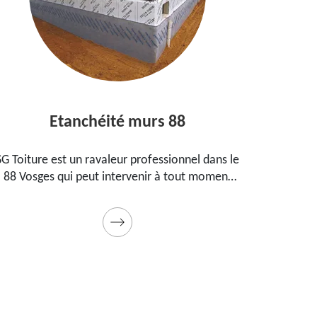
Etanchéité murs 88
Entre
iture est un ravaleur professionnel dans le
Peintre ague
osges qui peut intervenir à tout moment
propose s
 étanchéifier vos murs. Propose un tarif
maison, vo
pas cher pour ce faire
Prestation d