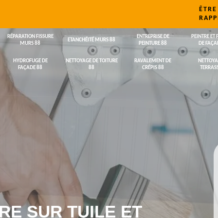
ÊTRE
RAPP
RÉPARATION FISSURE
ENTREPRISE DE
PEINTRE ET 
ETANCHÉITÉ MURS 88
MURS 88
PEINTURE 88
DE FAÇA
HYDROFUGE DE
NETTOYAGE DE TOITURE
RAVALEMENT DE
NETTOYA
FAÇADE 88
88
CRÉPIS 88
TERRASS
RE SUR TUILE ET