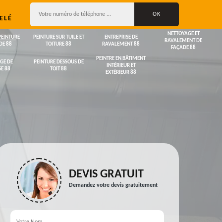
ELÉ
NETTOYAGE ET
PEINTURE
PEINTURE SUR TUILE ET
ENTREPRISE DE
RAVALEMENT DE
DE 88
TOITURE 88
RAVALEMENT 88
FAÇADE 88
PEINTRE EN BÂTIMENT
GE DE
PEINTURE DESSOUS DE
INTÉRIEUR ET
E 88
TOIT 88
EXTÉRIEUR 88
DEVIS GRATUIT
Demandez votre devis gratuitement