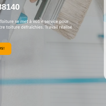
88140
Toiture se met à votre service pour
re toiture défraîchies. Travail réalisé
US!