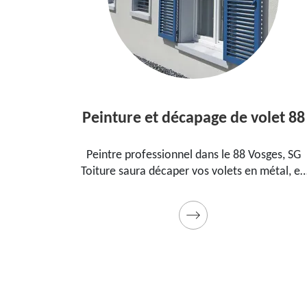
Peinture et décapage de volet 88
e
Peintre professionnel dans le 88 Vosges, SG
Toiture saura décaper vos volets en métal, en
bois et les peindre dans les règles de l'art.
l
Utilise des produits et des peintures de qualité.
q
Devis détaillé offert