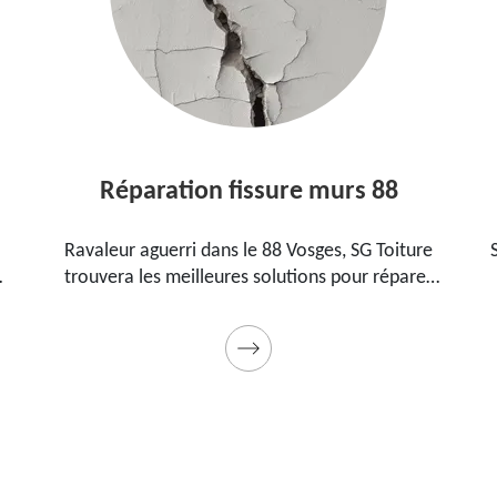
Réparation fissure murs 88
Ravaleur aguerri dans le 88 Vosges, SG Toiture
SG Toitur
trouvera les meilleures solutions pour réparer
88 Vosg
es fissures sur vos murs. Utilise des produits de
pour ét
ualité et des matériels professionnels. Travaux
garantis décennaux