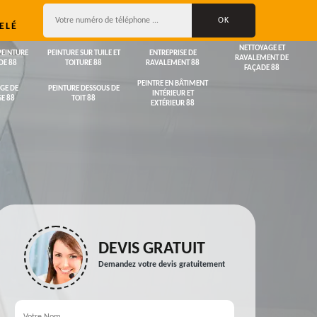
ELÉ
NETTOYAGE ET
PEINTURE
PEINTURE SUR TUILE ET
ENTREPRISE DE
RAVALEMENT DE
DE 88
TOITURE 88
RAVALEMENT 88
FAÇADE 88
PEINTRE EN BÂTIMENT
GE DE
PEINTURE DESSOUS DE
INTÉRIEUR ET
E 88
TOIT 88
EXTÉRIEUR 88
DEVIS GRATUIT
Demandez votre devis gratuitement