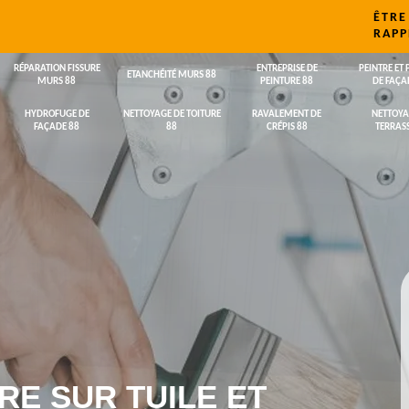
ÊTRE
RAPP
RÉPARATION FISSURE
ENTREPRISE DE
PEINTRE ET 
ETANCHÉITÉ MURS 88
MURS 88
PEINTURE 88
DE FAÇA
HYDROFUGE DE
NETTOYAGE DE TOITURE
RAVALEMENT DE
NETTOYA
FAÇADE 88
88
CRÉPIS 88
TERRASS
RE SUR TUILE ET