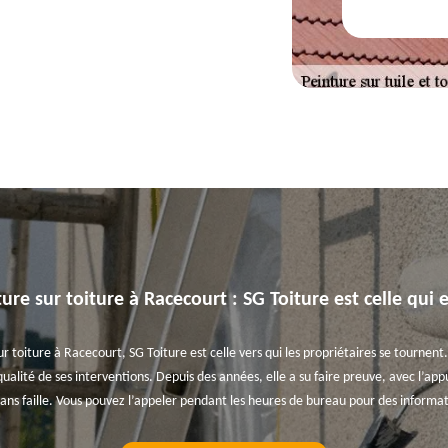
ure sur toiture à Racecourt : SG Toiture est celle q
r toiture à Racecourt, SG Toiture est celle vers qui les propriétaires se tournent
qualité de ses interventions. Depuis des années, elle a su faire preuve, avec l’app
ans faille. Vous pouvez l’appeler pendant les heures de bureau pour des informati