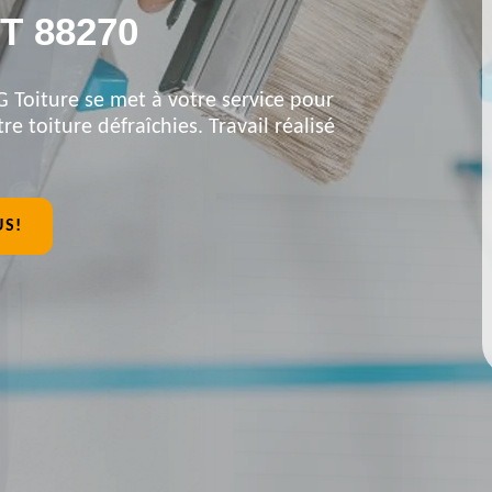
 88270
G Toiture se met à votre service pour
re toiture défraîchies. Travail réalisé
US!