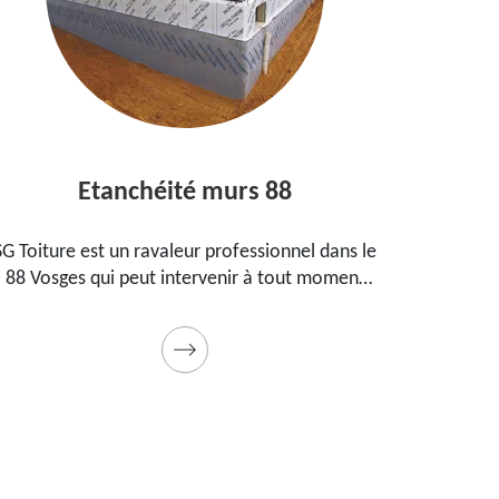
Etanchéité murs 88
Entrepr
e est un ravaleur professionnel dans le
Peintre aguerri
es qui peut intervenir à tout moment
propose ses 
anchéifier vos murs. Propose un tarif
maison, vos i
pas cher pour ce faire
Prestation de q