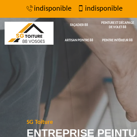
indisponible
indisponible
PEINTURE ET DÉCAPAGE
FAÇADIER 88
DE VOLET 88
ARTISAN PEINTRE 88
PEINTRE INTÉRIEUR 88
SG Toiture
ENTREPRISE PEINTU