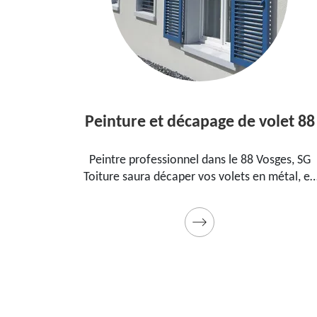
Peinture et décapage de volet 88
 dans le
Peintre professionnel dans le 88 Vosges, SG
our
Toiture saura décaper vos volets en métal, en
nt, la
bois et les peindre dans les règles de l'art.
cadeau
Utilise des produits et des peintures de qualité.
Devis détaillé offert