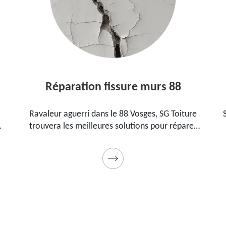
Réparation fissure murs 88
Ravaleur aguerri dans le 88 Vosges, SG Toiture
SG
trouvera les meilleures solutions pour réparer
8
les fissures sur vos murs. Utilise des produits de
p
qualité et des matériels professionnels. Travaux
garantis décennaux