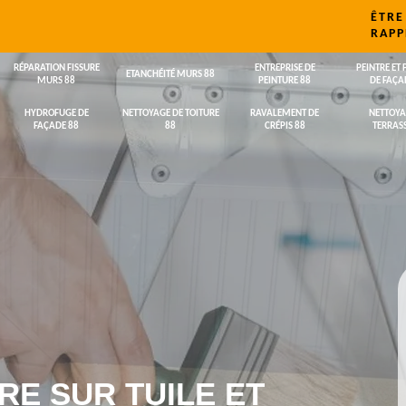
ÊTRE
RAPP
RÉPARATION FISSURE
ENTREPRISE DE
PEINTRE ET 
ETANCHÉITÉ MURS 88
MURS 88
PEINTURE 88
DE FAÇA
HYDROFUGE DE
NETTOYAGE DE TOITURE
RAVALEMENT DE
NETTOYA
FAÇADE 88
88
CRÉPIS 88
TERRASS
RE SUR TUILE ET