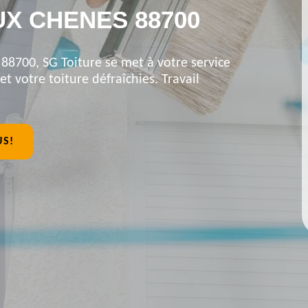
UX CHENES 88700
88700, SG Toiture se met à votre service
et votre toiture défraîchies. Travail
US!