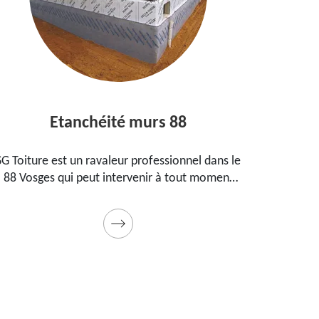
Etanchéité murs 88
Ent
 Toiture est un ravaleur professionnel dans le
Peintre a
8 Vosges qui peut intervenir à tout moment
propos
our étanchéifier vos murs. Propose un tarif
maison,
pas cher pour ce faire
Prestatio