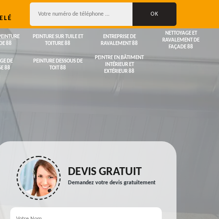
ELÉ
NETTOYAGE ET
PEINTURE
PEINTURE SUR TUILE ET
ENTREPRISE DE
RAVALEMENT DE
DE 88
TOITURE 88
RAVALEMENT 88
FAÇADE 88
PEINTRE EN BÂTIMENT
GE DE
PEINTURE DESSOUS DE
INTÉRIEUR ET
E 88
TOIT 88
EXTÉRIEUR 88
DEVIS GRATUIT
Demandez votre devis gratuitement