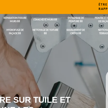
ÊTRE
RAPP
RÉPARATION FISSURE
ENTREPRISE DE
PEINTRE ET 
ETANCHÉITÉ MURS 88
MURS 88
PEINTURE 88
DE FAÇA
HYDROFUGE DE
NETTOYAGE DE TOITURE
RAVALEMENT DE
NETTOYA
FAÇADE 88
88
CRÉPIS 88
TERRASS
RE SUR TUILE ET