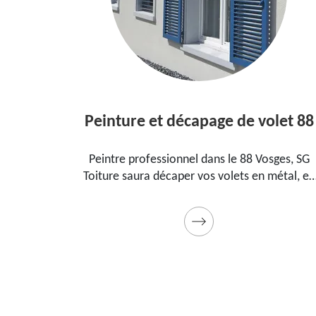
Peinture et décapage de volet 88
R
Peintre professionnel dans le 88 Vosges, SG
Raval
Toiture saura décaper vos volets en métal, en
trouv
bois et les peindre dans les règles de l'art.
les fis
Utilise des produits et des peintures de qualité.
qualit
Devis détaillé offert