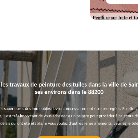
 les travaux de peinture des tuiles dans la ville de S
ses environs dans le 88200
rties supérieures des immeubles devront nécessairement être protégées. En effet, 
as, il est très important de vous adresser à un peintre pour procéder à ce genre de
s délais qui ont été établis. Si vous voulez d'autres renseignements, veuillez le t