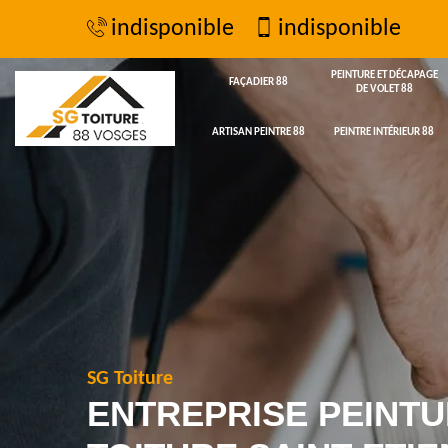
indisponible
indisponible
PEINTURE ET DÉCAPAGE
FAÇADIER 88
DE VOLET 88
ARTISAN PEINTRE 88
PEINTRE INTÉRIEUR 88
SG Toiture
ENTREPRISE PEINTU