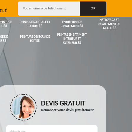
ELÉ
NETTOYAGE ET
PEINTURE
PEINTURE SUR TUILE ET
ENTREPRISE DE
RAVALEMENT DE
DE 88
TOITURE 88
RAVALEMENT 88
FAÇADE 88
PEINTRE EN BÂTIMENT
GE DE
PEINTURE DESSOUS DE
INTÉRIEUR ET
E 88
TOIT 88
EXTÉRIEUR 88
DEVIS GRATUIT
Demandez votre devis gratuitement