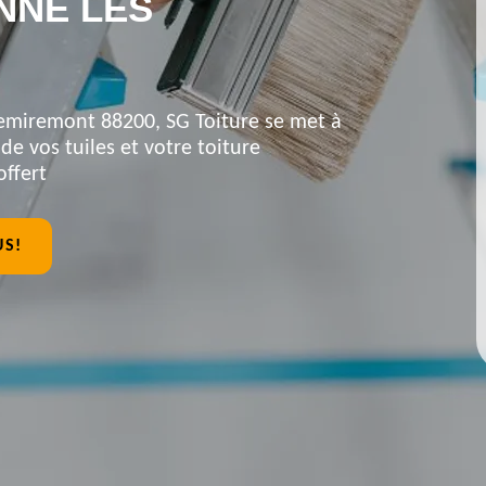
ENNE LES
Remiremont 88200, SG Toiture se met à
de vos tuiles et votre toiture
offert
US!