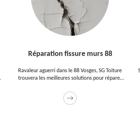
éparation fissure murs 88
Et
eur aguerri dans le 88 Vosges, SG Toiture
SG Toiture est
era les meilleures solutions pour réparer
88 Vosges qu
sures sur vos murs. Utilise des produits de
pour étanchéi
é et des matériels professionnels. Travaux
p
garantis décennaux