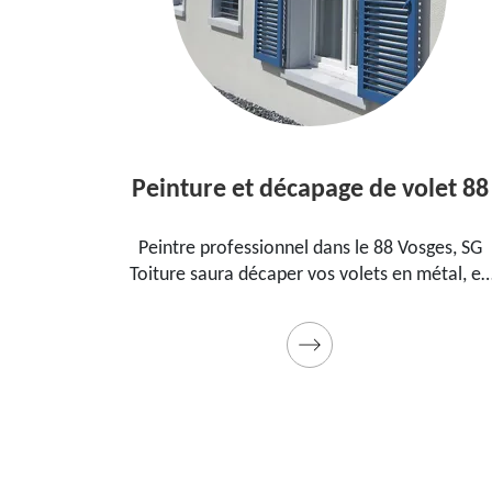
let 88
Réparation fissure murs 88
ges, SG
Ravaleur aguerri dans le 88 Vosges, SG Toiture
étal, en
trouvera les meilleures solutions pour réparer
 l'art.
les fissures sur vos murs. Utilise des produits d
 qualité.
qualité et des matériels professionnels. Travau
garantis décennaux