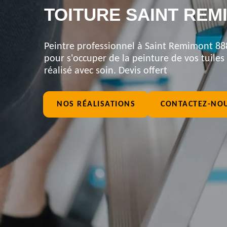
TOITURE SAINT REM
Peintre professionnel à Saint Remimont 888
pour s'occuper de la peinture de vos tuiles 
réalisé avec soin. Devis offert
NOS RÉALISATIONS
CONTACTEZ-NO