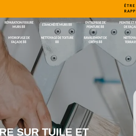
ÊTRE
RAPP
RÉPARATION FISSURE
ENTREPRISE DE
PEINTRE ET 
ETANCHÉITÉ MURS 88
MURS 88
PEINTURE 88
DE FAÇA
HYDROFUGE DE
NETTOYAGE DE TOITURE
RAVALEMENT DE
NETTOYA
FAÇADE 88
88
CRÉPIS 88
TERRASS
RE SUR TUILE ET