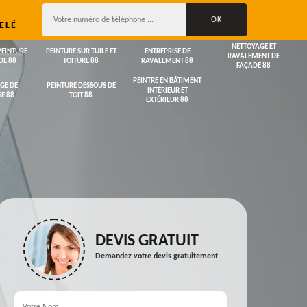
ELÉ
NETTOYAGE ET
PEINTURE
PEINTURE SUR TUILE ET
ENTREPRISE DE
RAVALEMENT DE
DE 88
TOITURE 88
RAVALEMENT 88
FAÇADE 88
PEINTRE EN BÂTIMENT
GE DE
PEINTURE DESSOUS DE
INTÉRIEUR ET
E 88
TOIT 88
EXTÉRIEUR 88
DEVIS GRATUIT
Demandez votre devis gratuitement