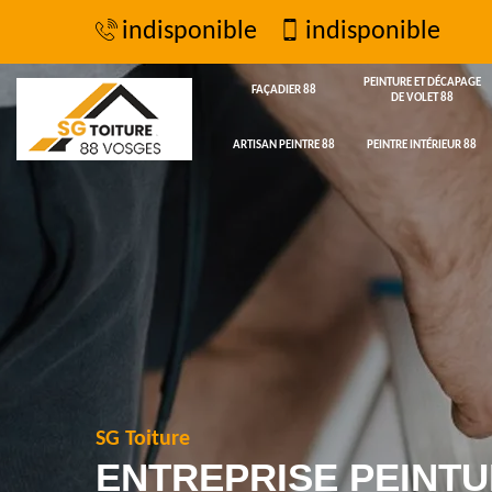
indisponible
indisponible
PEINTURE ET DÉCAPAGE
FAÇADIER 88
DE VOLET 88
ARTISAN PEINTRE 88
PEINTRE INTÉRIEUR 88
SG Toiture
ENTREPRISE PEINTU