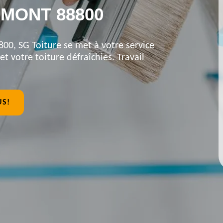
IMONT 88800
00, SG Toiture se met à votre service
et votre toiture défraîchies. Travail
US!