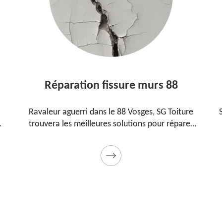
Etanchéité murs 88
SG Toiture est un ravaleur professionnel dans le
88 Vosges qui peut intervenir à tout moment
e
pour étanchéifier vos murs. Propose un tarif
x
pas cher pour ce faire