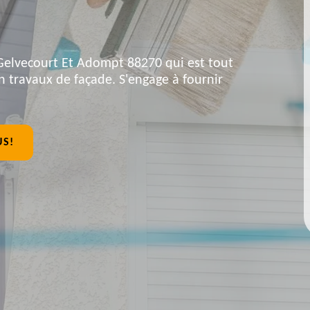
 Gelvecourt Et Adompt 88270 qui est tout
n travaux de façade. S'engage à fournir
US!