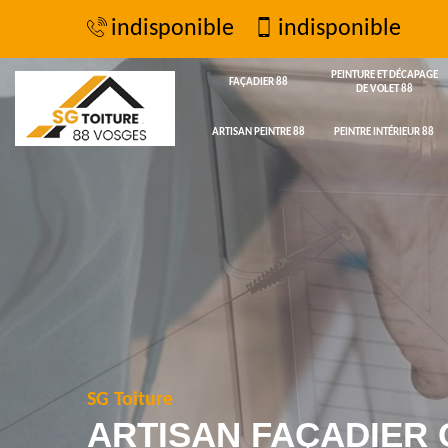
indisponible
indisponible
PEINTURE ET DÉCAPAGE
FAÇADIER 88
DE VOLET 88
ARTISAN PEINTRE 88
PEINTRE INTÉRIEUR 88
SG Toiture
ARTISAN FAÇADIER