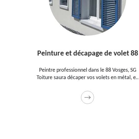
Peinture et décapage de volet 88
l dans le
Peintre professionnel dans le 88 Vosges, SG
pour
Toiture saura décaper vos volets en métal, en
ment, la
bois et les peindre dans les règles de l'art.
t cadeau
Utilise des produits et des peintures de qualité
Devis détaillé offert