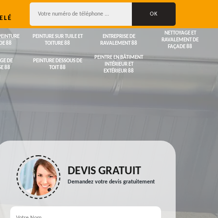
ELÉ
NETTOYAGE ET
PEINTURE
PEINTURE SUR TUILE ET
ENTREPRISE DE
RAVALEMENT DE
DE 88
TOITURE 88
RAVALEMENT 88
FAÇADE 88
PEINTRE EN BÂTIMENT
GE DE
PEINTURE DESSOUS DE
INTÉRIEUR ET
E 88
TOIT 88
EXTÉRIEUR 88
DEVIS GRATUIT
Demandez votre devis gratuitement