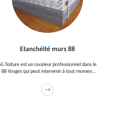
Etanchéité murs 88
E
SG Toiture est un ravaleur professionnel dans le
Peintre
88 Vosges qui peut intervenir à tout moment
prop
pour étanchéifier vos murs. Propose un tarif
maiso
pas cher pour ce faire
Prestat