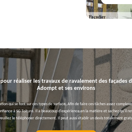
 pour réaliser les travaux de ravalement des façades da
Adompt et ses environs
ion qui se font sur ces types de surface. Afin de faire ces tâches assez complexes
nfiance à SG Toiture. Il a beaucoup d'expérience en la matière et sachez qu'il res
veuillez le téléphoner directement. Il peut aussi établir un devis totalement gra