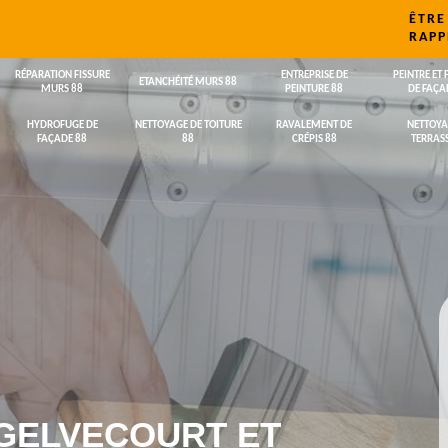
ÊTRE
RAPP
RÉPARATION FISSURE
ENTREPRISE DE
PEINTRE ET 
ETANCHÉITÉ MURS 88
MURS 88
PEINTURE 88
DE FAÇA
HYDROFUGE DE
NETTOYAGE DE TOITURE
RAVALEMENT DE
NETTOYA
FAÇADE 88
88
CRÉPIS 88
TERRASS
 GELVECOURT ET