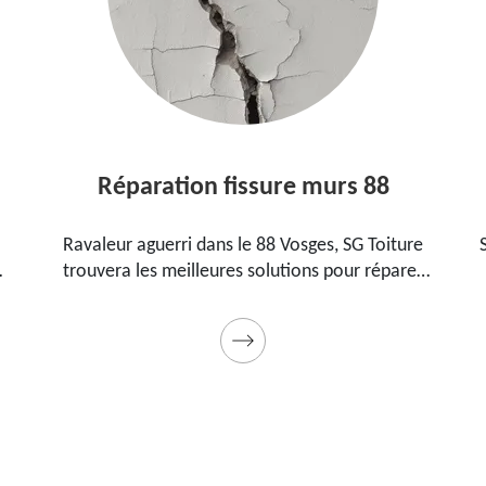
Réparation fissure murs 88
Ravaleur aguerri dans le 88 Vosges, SG Toiture
trouvera les meilleures solutions pour réparer
les fissures sur vos murs. Utilise des produits de
.
qualité et des matériels professionnels. Travaux
garantis décennaux