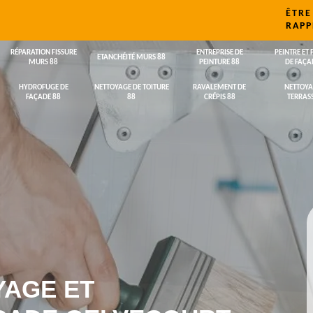
ÊTRE
RAPP
RÉPARATION FISSURE
ENTREPRISE DE
PEINTRE ET 
ETANCHÉITÉ MURS 88
MURS 88
PEINTURE 88
DE FAÇA
HYDROFUGE DE
NETTOYAGE DE TOITURE
RAVALEMENT DE
NETTOYA
FAÇADE 88
88
CRÉPIS 88
TERRASS
YAGE ET