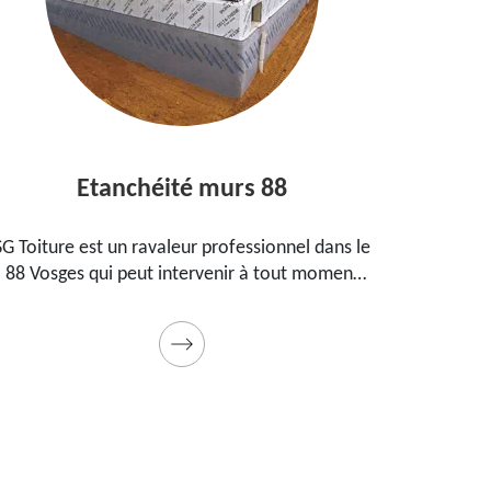
Etanchéité murs 88
E
SG Toiture est un ravaleur professionnel dans le
Peintre
88 Vosges qui peut intervenir à tout moment
prop
pour étanchéifier vos murs. Propose un tarif
maiso
pas cher pour ce faire
Prestat