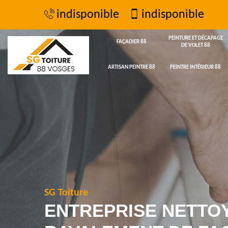
indisponible
indisponible
PEINTURE ET DÉCAPAGE
FAÇADIER 88
DE VOLET 88
ARTISAN PEINTRE 88
PEINTRE INTÉRIEUR 88
SG Toiture
ENTREPRISE NETTO