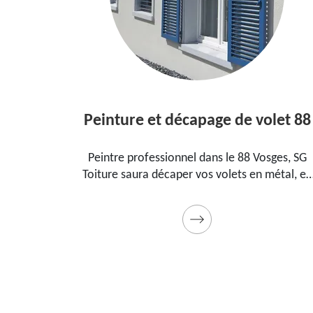
Peinture et décapage de volet 88
l dans le
Peintre professionnel dans le 88 Vosges, SG
pour
Toiture saura décaper vos volets en métal, en
ment, la
bois et les peindre dans les règles de l'art.
t cadeau
Utilise des produits et des peintures de qualité
Devis détaillé offert