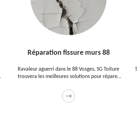
Réparation fissure murs 88
Ravaleur aguerri dans le 88 Vosges, SG Toiture
trouvera les meilleures solutions pour réparer
les fissures sur vos murs. Utilise des produits de
.
qualité et des matériels professionnels. Travaux
garantis décennaux