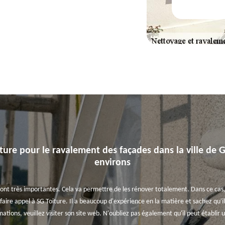
iture pour le ravalement des façades dans la ville de 
environs
nt très importantes. Cela va permettre de les rénover totalement. Dans ce cas, il
ire appel à SG Toiture. Il a beaucoup d'expérience en la matière et sachez qu'il 
rmations, veuillez visiter son site web. N'oubliez pas également qu'il peut établi