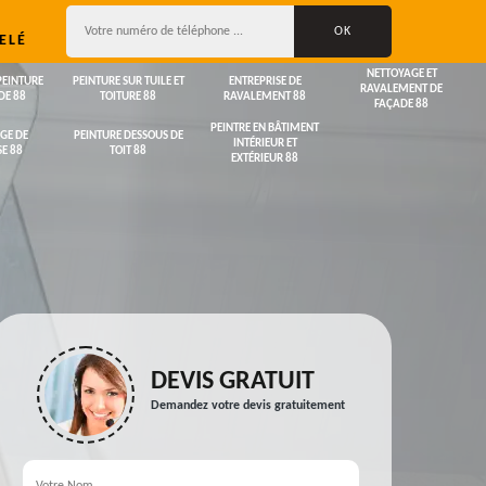
ELÉ
NETTOYAGE ET
PEINTURE
PEINTURE SUR TUILE ET
ENTREPRISE DE
RAVALEMENT DE
DE 88
TOITURE 88
RAVALEMENT 88
FAÇADE 88
PEINTRE EN BÂTIMENT
GE DE
PEINTURE DESSOUS DE
INTÉRIEUR ET
E 88
TOIT 88
EXTÉRIEUR 88
DEVIS GRATUIT
Demandez votre devis gratuitement