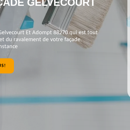
ÇADE GELVECOURT
 Gelvecourt Et Adompt 88270 qui est tout
 et du ravalement de votre façade.
onstance
US!