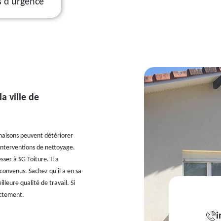
s d'urgence
a ville de
maisons peuvent détériorer
 interventions de nettoyage.
esser à SG Toiture. Il a
 convenus. Sachez qu'il a en sa
leure qualité de travail. Si
ectement.
i