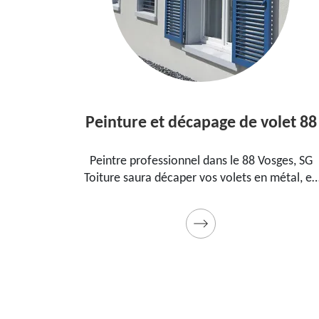
Peinture et décapage de volet 88
l dans le
Peintre professionnel dans le 88 Vosges, SG
pour
Toiture saura décaper vos volets en métal, en
ment, la
bois et les peindre dans les règles de l'art.
t cadeau
Utilise des produits et des peintures de qualité
Devis détaillé offert