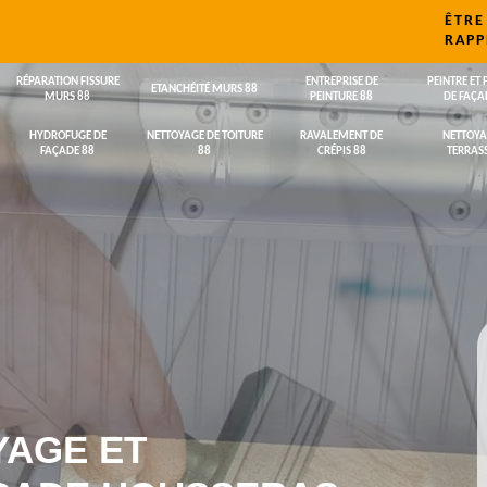
ÊTRE
RAPP
RÉPARATION FISSURE
ENTREPRISE DE
PEINTRE ET 
ETANCHÉITÉ MURS 88
MURS 88
PEINTURE 88
DE FAÇA
HYDROFUGE DE
NETTOYAGE DE TOITURE
RAVALEMENT DE
NETTOYA
FAÇADE 88
88
CRÉPIS 88
TERRASS
YAGE ET