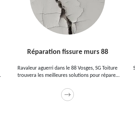
Réparation fissure murs 88
Ravaleur aguerri dans le 88 Vosges, SG Toiture
trouvera les meilleures solutions pour réparer
les fissures sur vos murs. Utilise des produits de
.
qualité et des matériels professionnels. Travaux
garantis décennaux