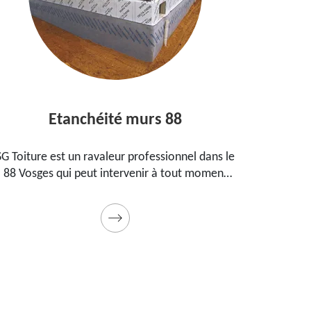
Etanchéité murs 88
E
SG Toiture est un ravaleur professionnel dans le
Peintre
88 Vosges qui peut intervenir à tout moment
prop
pour étanchéifier vos murs. Propose un tarif
maiso
pas cher pour ce faire
Prestat