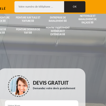
ELÉ
NETTOYAGE ET
PEINTURE
PEINTURE SUR TUILE ET
ENTREPRISE DE
RAVALEMENT DE
DE 88
TOITURE 88
RAVALEMENT 88
FAÇADE 88
PEINTRE EN BÂTIMENT
GE DE
PEINTURE DESSOUS DE
INTÉRIEUR ET
E 88
TOIT 88
EXTÉRIEUR 88
DEVIS GRATUIT
Demandez votre devis gratuitement