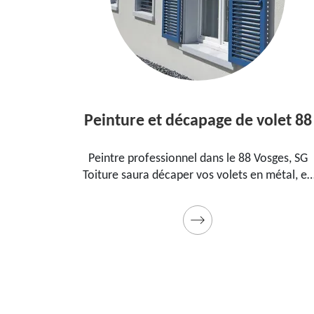
Peinture et décapage de volet 88
 dans le
Peintre professionnel dans le 88 Vosges, SG
our
Toiture saura décaper vos volets en métal, en
nt, la
bois et les peindre dans les règles de l'art.
cadeau
Utilise des produits et des peintures de qualité.
Devis détaillé offert