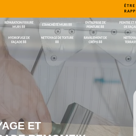
ÊTRE
RAPP
RÉPARATION FISSURE
ENTREPRISE DE
PEINTRE ET 
ETANCHÉITÉ MURS 88
MURS 88
PEINTURE 88
DE FAÇA
HYDROFUGE DE
NETTOYAGE DE TOITURE
RAVALEMENT DE
NETTOYA
FAÇADE 88
88
CRÉPIS 88
TERRASS
YAGE ET