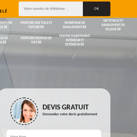
ELÉ
NETTOYAGE ET
PEINTURE
PEINTURE SUR TUILE ET
ENTREPRISE DE
RAVALEMENT DE
DE 88
TOITURE 88
RAVALEMENT 88
FAÇADE 88
PEINTRE EN BÂTIMENT
GE DE
PEINTURE DESSOUS DE
INTÉRIEUR ET
E 88
TOIT 88
EXTÉRIEUR 88
DEVIS GRATUIT
Demandez votre devis gratuitement