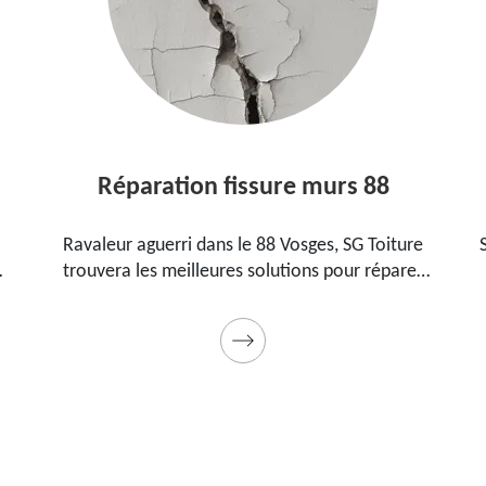
Réparation fissure murs 88
Ravaleur aguerri dans le 88 Vosges, SG Toiture
SG
trouvera les meilleures solutions pour réparer
8
les fissures sur vos murs. Utilise des produits de
p
qualité et des matériels professionnels. Travaux
garantis décennaux