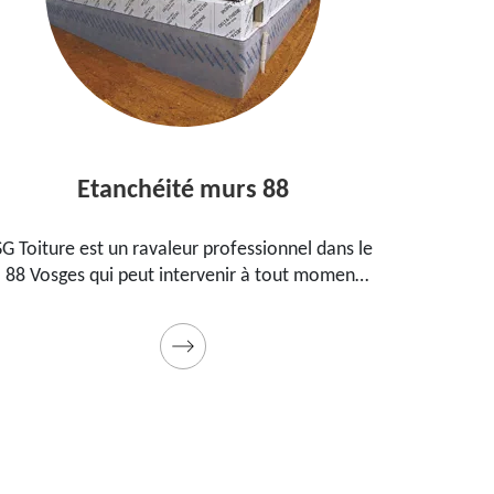
Etanchéité murs 88
Ent
 Toiture est un ravaleur professionnel dans le
Peintre a
8 Vosges qui peut intervenir à tout moment
propos
our étanchéifier vos murs. Propose un tarif
maison,
pas cher pour ce faire
Prestatio