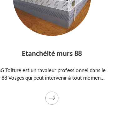
Etanchéité murs 88
Ent
Toiture est un ravaleur professionnel dans le
Peintre ag
 Vosges qui peut intervenir à tout moment
propose
our étanchéifier vos murs. Propose un tarif
maison, 
pas cher pour ce faire
Prestation