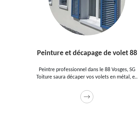
Peinture et décapage de volet 88
dans le
Peintre professionnel dans le 88 Vosges, SG
ur
Toiture saura décaper vos volets en métal, en
t, la
bois et les peindre dans les règles de l'art.
adeau
Utilise des produits et des peintures de qualité.
Devis détaillé offert