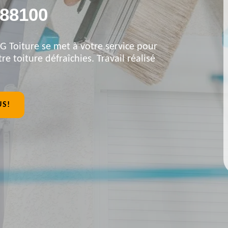
88100
 Toiture se met à votre service pour
re toiture défraîchies. Travail réalisé
US!