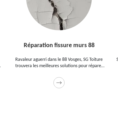
Réparation fissure murs 88
Ravaleur aguerri dans le 88 Vosges, SG Toiture
SG 
trouvera les meilleures solutions pour réparer
88
les fissures sur vos murs. Utilise des produits de
p
qualité et des matériels professionnels. Travaux
garantis décennaux