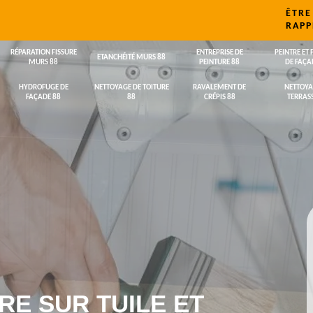
ÊTRE
RAPP
RÉPARATION FISSURE
ENTREPRISE DE
PEINTRE ET 
ETANCHÉITÉ MURS 88
MURS 88
PEINTURE 88
DE FAÇA
HYDROFUGE DE
NETTOYAGE DE TOITURE
RAVALEMENT DE
NETTOYA
FAÇADE 88
88
CRÉPIS 88
TERRASS
RE SUR TUILE ET