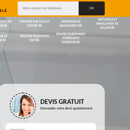
ELÉ
NETTOYAGE ET
PEINTURE
PEINTURE SUR TUILE ET
ENTREPRISE DE
RAVALEMENT DE
DE 88
TOITURE 88
RAVALEMENT 88
FAÇADE 88
PEINTRE EN BÂTIMENT
GE DE
PEINTURE DESSOUS DE
INTÉRIEUR ET
E 88
TOIT 88
EXTÉRIEUR 88
DEVIS GRATUIT
Demandez votre devis gratuitement