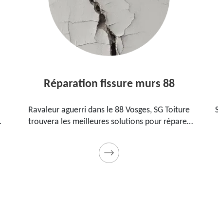
Réparation fissure murs 88
Ravaleur aguerri dans le 88 Vosges, SG Toiture
SG Toit
trouvera les meilleures solutions pour réparer
88 Vo
les fissures sur vos murs. Utilise des produits de
pour 
qualité et des matériels professionnels. Travaux
garantis décennaux