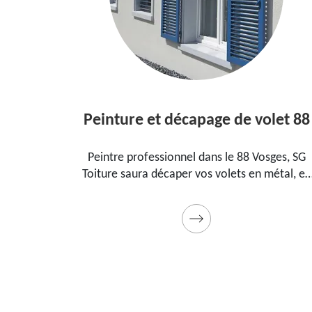
Peinture et décapage de volet 88
 le
Peintre professionnel dans le 88 Vosges, SG
Toiture saura décaper vos volets en métal, en
a
bois et les peindre dans les règles de l'art.
au
Utilise des produits et des peintures de qualité.
Devis détaillé offert