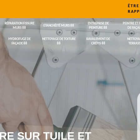
ÊTRE
RAPP
RÉPARATION FISSURE
ENTREPRISE DE
PEINTRE ET 
ETANCHÉITÉ MURS 88
MURS 88
PEINTURE 88
DE FAÇA
HYDROFUGE DE
NETTOYAGE DE TOITURE
RAVALEMENT DE
NETTOYA
FAÇADE 88
88
CRÉPIS 88
TERRASS
RE SUR TUILE ET