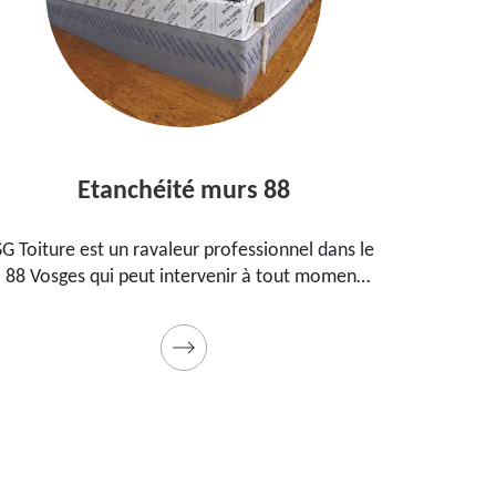
Etanchéité murs 88
Entrep
ure est un ravaleur professionnel dans le
Peintre aguerr
sges qui peut intervenir à tout moment
propose ses
étanchéifier vos murs. Propose un tarif
maison, vos
pas cher pour ce faire
Prestation de 