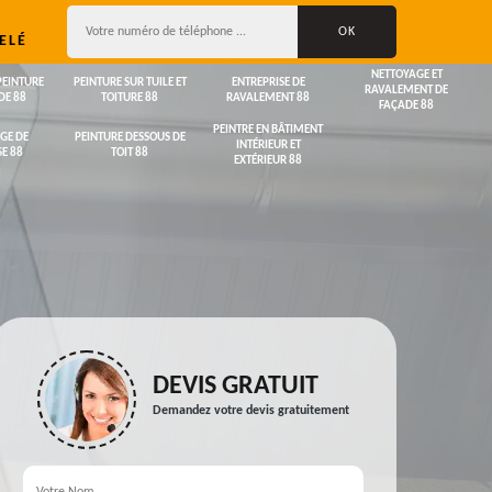
ELÉ
NETTOYAGE ET
PEINTURE
PEINTURE SUR TUILE ET
ENTREPRISE DE
RAVALEMENT DE
DE 88
TOITURE 88
RAVALEMENT 88
FAÇADE 88
PEINTRE EN BÂTIMENT
GE DE
PEINTURE DESSOUS DE
INTÉRIEUR ET
E 88
TOIT 88
EXTÉRIEUR 88
DEVIS GRATUIT
Demandez votre devis gratuitement