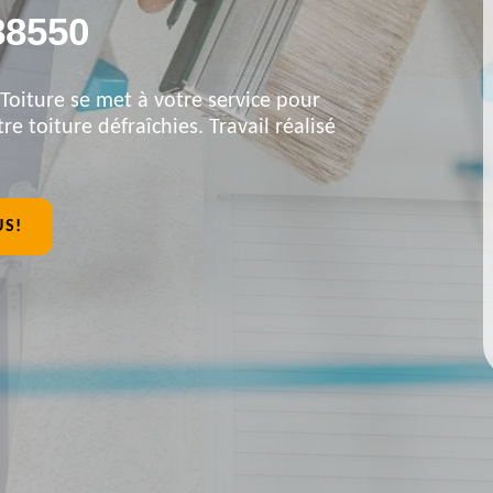
88550
Toiture se met à votre service pour
re toiture défraîchies. Travail réalisé
US!