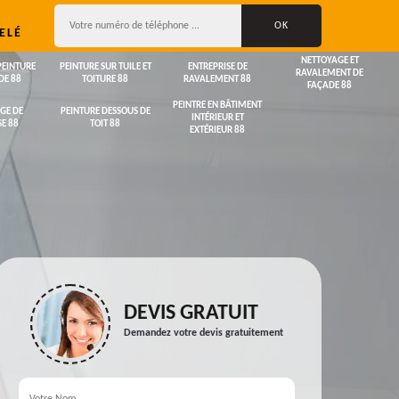
ELÉ
NETTOYAGE ET
PEINTURE
PEINTURE SUR TUILE ET
ENTREPRISE DE
RAVALEMENT DE
DE 88
TOITURE 88
RAVALEMENT 88
FAÇADE 88
PEINTRE EN BÂTIMENT
GE DE
PEINTURE DESSOUS DE
INTÉRIEUR ET
E 88
TOIT 88
EXTÉRIEUR 88
DEVIS GRATUIT
Demandez votre devis gratuitement