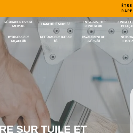
ÊTRE
RAPP
RÉPARATION FISSURE
ENTREPRISE DE
PEINTRE ET 
ETANCHÉITÉ MURS 88
MURS 88
PEINTURE 88
DE FAÇA
HYDROFUGE DE
NETTOYAGE DE TOITURE
RAVALEMENT DE
NETTOYA
FAÇADE 88
88
CRÉPIS 88
TERRASS
RE SUR TUILE ET