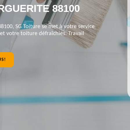
RGUERITE 88100
8100, SG Toiture se met à votre service
et votre toiture défraîchies. Travail
US!