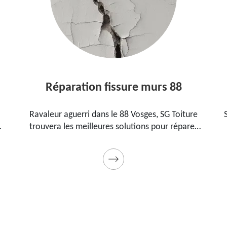
Réparation fissure murs 88
Ravaleur aguerri dans le 88 Vosges, SG Toiture
trouvera les meilleures solutions pour réparer
les fissures sur vos murs. Utilise des produits de
.
qualité et des matériels professionnels. Travaux
garantis décennaux