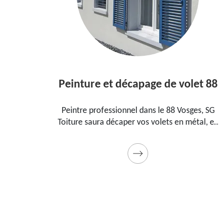
Peinture et décapage de volet 88
l dans le
Peintre professionnel dans le 88 Vosges, SG
pour
Toiture saura décaper vos volets en métal, en
ment, la
bois et les peindre dans les règles de l'art.
t cadeau
Utilise des produits et des peintures de qualité
Devis détaillé offert