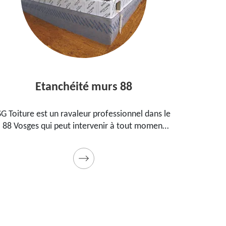
Etanchéité murs 88
E
SG Toiture est un ravaleur professionnel dans le
Peintre
88 Vosges qui peut intervenir à tout moment
prop
pour étanchéifier vos murs. Propose un tarif
maiso
pas cher pour ce faire
Prestat