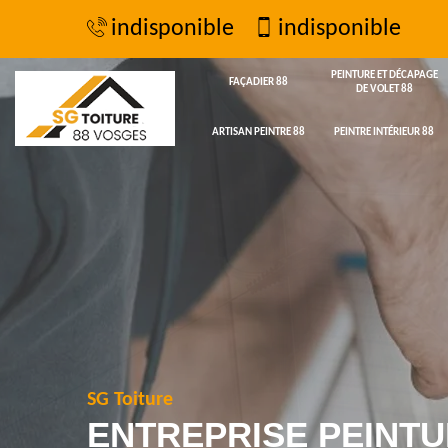
indisponible
indisponible
PEINTURE ET DÉCAPAGE
FAÇADIER 88
DE VOLET 88
ARTISAN PEINTRE 88
PEINTRE INTÉRIEUR 88
SG Toiture
ENTREPRISE PEINTU