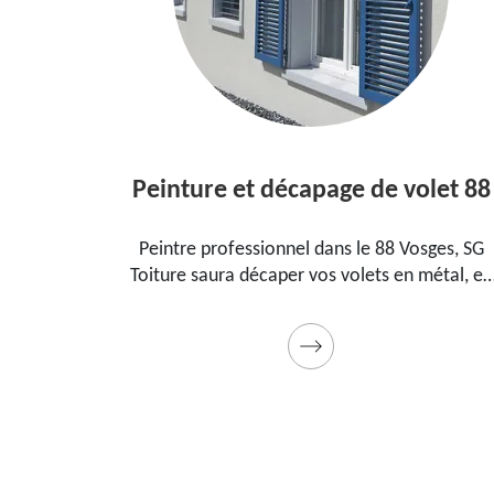
Peinture et décapage de volet 88
l dans le
Peintre professionnel dans le 88 Vosges, SG
pour
Toiture saura décaper vos volets en métal, en
ment, la
bois et les peindre dans les règles de l'art.
t cadeau
Utilise des produits et des peintures de qualité
Devis détaillé offert