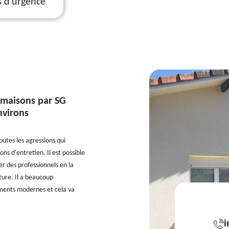
s d'urgence
 maisons par SG
nvirons
outes les agressions qui
ns d'entretien. Il est possible
er des professionnels en la
ture. Il a beaucoup
pements modernes et cela va
i