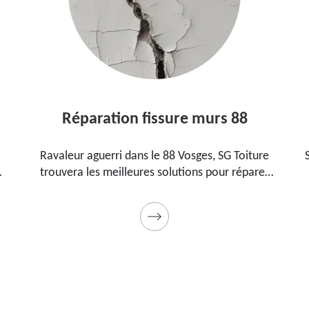
Réparation fissure murs 88
Ravaleur aguerri dans le 88 Vosges, SG Toiture
trouvera les meilleures solutions pour réparer
les fissures sur vos murs. Utilise des produits de
.
qualité et des matériels professionnels. Travaux
garantis décennaux