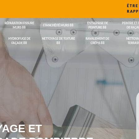
ÊTRE
RAPP
RÉPARATION FISSURE
ENTREPRISE DE
PEINTRE ET 
ETANCHÉITÉ MURS 88
MURS 88
PEINTURE 88
DE FAÇA
HYDROFUGE DE
NETTOYAGE DE TOITURE
RAVALEMENT DE
NETTOYA
FAÇADE 88
88
CRÉPIS 88
TERRASS
YAGE ET