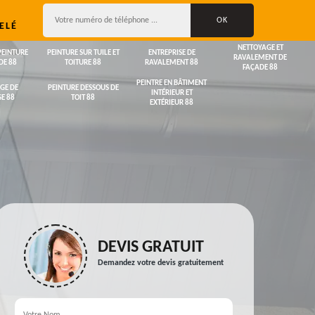
ELÉ
NETTOYAGE ET
PEINTURE
PEINTURE SUR TUILE ET
ENTREPRISE DE
RAVALEMENT DE
DE 88
TOITURE 88
RAVALEMENT 88
FAÇADE 88
PEINTRE EN BÂTIMENT
GE DE
PEINTURE DESSOUS DE
INTÉRIEUR ET
E 88
TOIT 88
EXTÉRIEUR 88
DEVIS GRATUIT
Demandez votre devis gratuitement